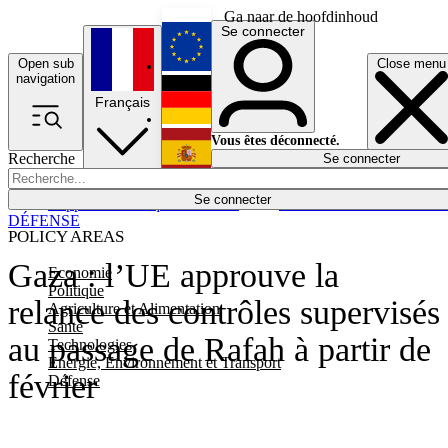
Ga naar de hoofdinhoud
Se connecter
Open sub
Close menu
English
navigation
Français
Deutsch
Vous êtes déconnecté.
Recherche
Se connecter
Español
Lumières éteintes
Se connecter
Rapporteur
Politique
Économie
Newsletters
Evénements
Em
DÉFENSE
POLICY AREAS
Gaza : l’UE approuve la
Economie
Politique
relance des contrôles supervisés
Agriculture et Alimentation
Santé
au passage de Rafah à partir de
Technologies
Energie, Environnement et Transport
février
Défense