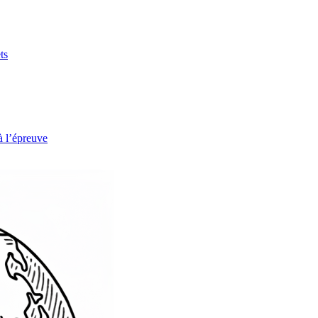
ts
à l’épreuve