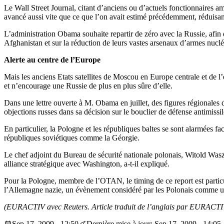
Le Wall Street Journal, citant d’anciens ou d’actuels fonctionnaires 
avancé aussi vite que ce que l’on avait estimé précédemment, réduisant
L’administration Obama souhaite repartir de zéro avec la Russie, afin 
Afghanistan et sur la réduction de leurs vastes arsenaux d’armes nuclé
Alerte au centre de l’Europe
Mais les anciens Etats satellites de Moscou en Europe centrale et de l’
et n’encourage une Russie de plus en plus sûre d’elle.
Dans une lettre ouverte à M. Obama en juillet, des figures régionales
objections russes dans sa décision sur le bouclier de défense antimissil
En particulier, la Pologne et les républiques baltes se sont alarmées 
républiques soviétiques comme la Géorgie.
Le chef adjoint du Bureau de sécurité nationale polonais, Witold Waszc
alliance stratégique avec Washington, a-t-il expliqué.
Pour la Pologne, membre de l’OTAN, le timing de ce report est particul
l’Allemagne nazie, un évènement considéré par les Polonais comme un 
(EURACTIV avec Reuters. Article traduit de l’anglais par EURACTI
Sep 17, 2009 - 12:50
Dernière mise à jour: Sep 17, 2009 - 14:05