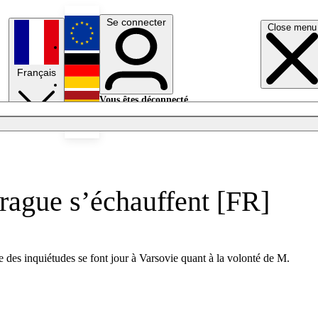
Se connecter
Close menu
English
Français
Deutsch
Vous êtes déconnecté.
Se connecter
Español
Lumières éteintes
Prague s’échauffent [FR]
e des inquiétudes se font jour à Varsovie quant à la volonté de M.