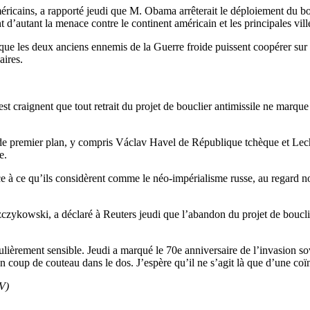
américains, a rapporté jeudi que M. Obama arrêterait le déploiement du b
 d’autant la menace contre le continent américain et les principales vil
que les deux anciens ennemis de la Guerre froide puissent coopérer sur l
aires.
est craignent que tout retrait du projet de bouclier antimissile ne marq
 de premier plan, y compris Václav Havel de République tchèque et Lech 
e.
face à ce qu’ils considèrent comme le néo-impérialisme russe, au regard
zykowski, a déclaré à Reuters jeudi que l’abandon du projet de bouclier 
ièrement sensible. Jeudi a marqué le 70e anniversaire de l’invasion sov
coup de couteau dans le dos. J’espère qu’il ne s’agit là que d’une co
V)