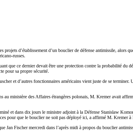
s projets d’établissement d’un bouclier de défense antimissile, alors qu
ricano-russes.
uant que ce dernier devait être une protection contre la probabilité du d
e pour sa propre sécurité.
scher et d’autres fonctionnaires américains vient juste de se terminer. U
ons au ministère des Affaires étrangères polonais, M. Kremer avait affirm
miné et dans dix jours le ministre adjoint à la Défense Stanislaw Komo
ces pour que le bouclier ne soit pas déployé ici, a affirmé M. Kremer à 
ue Jan Fischer mercredi dans l’après midi à propos du bouclier antimiss