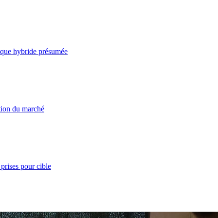
taque hybride présumée
ation du marché
prises pour cible