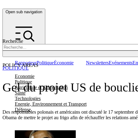
Open sub navigation
Recherche
Rapporteur
Politique
Économie
Newsletters
Evénements
Em
POLICY AREAS
POLITIQUE
Economie
Politique
Gel du projet US de bouclie
Agriculture et Alimentation
Santé
Technologies
Energie, Environnement et Transport
Défense
Des responsables polonais et américains ont discuté le 17 septembre de
Obama de mettre le projet au frigo afin de réchauffer les relations amé