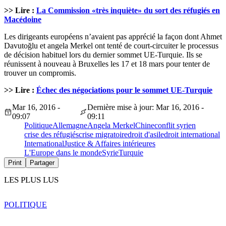
>> Lire :
La Commission «très inquiète» du sort des réfugiés en
Macédoine
Les dirigeants européens n’avaient pas apprécié la façon dont Ahmet
Davutoğlu et angela Merkel ont tenté de court-circuiter le processus
de décision habituel lors du dernier sommet UE-Turquie. Ils se
réunissent à nouveau à Bruxelles les 17 et 18 mars pour tenter de
trouver un compromis.
>> Lire :
Échec des négociations pour le sommet UE-Turquie
Mar 16, 2016 -
Dernière mise à jour: Mar 16, 2016 -
09:07
09:11
Politique
Allemagne
Angela Merkel
Chine
conflit syrien
crise des réfugiés
crise migratoire
droit d'asile
droit international
International
Justice & Affaires intérieures
L'Europe dans le monde
Syrie
Turquie
Print
Partager
LES PLUS LUS
POLITIQUE