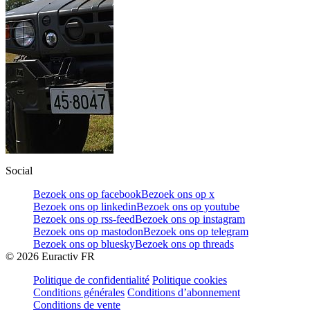
Social
Bezoek ons op facebook
Bezoek ons op x
Bezoek ons op linkedin
Bezoek ons op youtube
Bezoek ons op rss-feed
Bezoek ons op instagram
Bezoek ons op mastodon
Bezoek ons op telegram
Bezoek ons op bluesky
Bezoek ons op threads
©
2026
Euractiv FR
Politique de confidentialité
Politique cookies
Conditions générales
Conditions d’abonnement
Conditions de vente