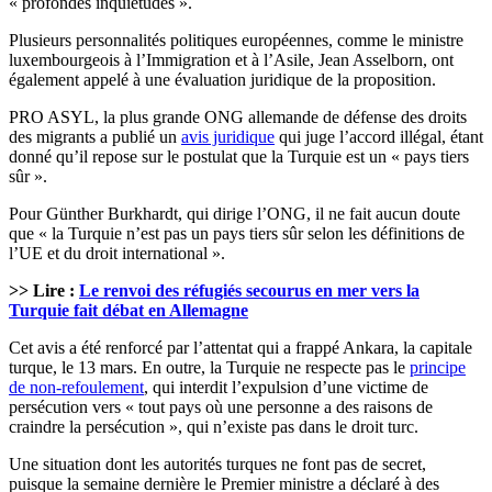
« profondes inquiétudes ».
Plusieurs personnalités politiques européennes, comme le ministre
luxembourgeois à l’Immigration et à l’Asile, Jean Asselborn, ont
également appelé à une évaluation juridique de la proposition.
PRO ASYL, la plus grande ONG allemande de défense des droits
des migrants a publié un
avis juridique
qui juge l’accord illégal, étant
donné qu’il repose sur le postulat que la Turquie est un « pays tiers
sûr ».
Pour Günther Burkhardt, qui dirige l’ONG, il ne fait aucun doute
que « la Turquie n’est pas un pays tiers sûr selon les définitions de
l’UE et du droit international ».
>> Lire :
Le renvoi des réfugiés secourus en mer vers la
Turquie fait débat en Allemagne
Cet avis a été renforcé par l’attentat qui a frappé Ankara, la capitale
turque, le 13 mars. En outre, la Turquie ne respecte pas le
principe
de non-refoulement
, qui interdit l’expulsion d’une victime de
persécution vers « tout pays où une personne a des raisons de
craindre la persécution », qui n’existe pas dans le droit turc.
Une situation dont les autorités turques ne font pas de secret,
puisque la semaine dernière le Premier ministre a déclaré à des