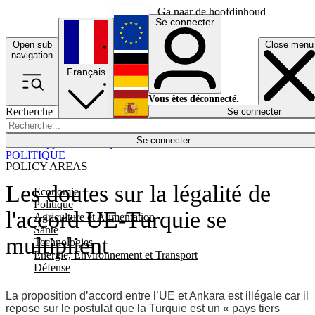
Ga naar de hoofdinhoud
Se connecter
Open sub
Close menu
English
navigation
Français
Deutsch
Vous êtes déconnecté.
Recherche
Se connecter
Español
Lumières éteintes
Se connecter
Rapporteur
Politique
Économie
Newsletters
Evénements
Em
POLITIQUE
POLICY AREAS
Les doutes sur la légalité de
Economie
Politique
l'accord UE-Turquie se
Agriculture et Alimentation
Santé
multiplient
Technologies
Energie, Environnement et Transport
Défense
La proposition d’accord entre l’UE et Ankara est illégale car il
repose sur le postulat que la Turquie est un « pays tiers