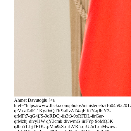
Ahmet Davutoğlu [<a
href="https://www.flickr.com/photos/ministeriebz/16045922017/
qrVxzT-diG1Ky-9oQTK9-divAT4-qFtKfY-qJbiY2-
qrMFt7-qG4jJS-9oRDCj-iis3t3-9oRFDL-iirGar-
qrMzhj-divyHW-qY3cmk-divwmG-iirFYp-9oMQ3K-
qJbh5T-bjTEDU-pMm9sS-qrLVR5-qrU2nT-qrMwnw-