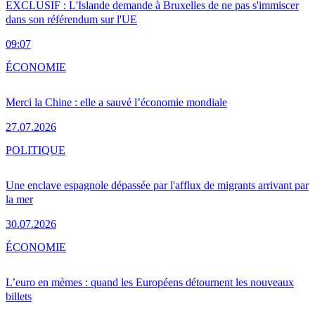
EXCLUSIF : L'Islande demande à Bruxelles de ne pas s'immiscer
dans son référendum sur l'UE
09:07
ÉCONOMIE
Merci la Chine : elle a sauvé l’économie mondiale
27.07.2026
POLITIQUE
Une enclave espagnole dépassée par l'afflux de migrants arrivant par
la mer
30.07.2026
ÉCONOMIE
L’euro en mèmes : quand les Européens détournent les nouveaux
billets