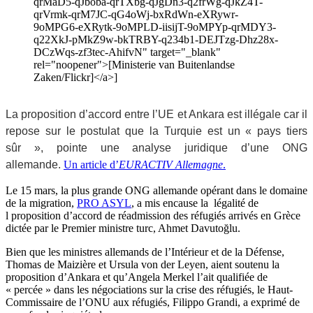
qrMaD5-qJboba-qrTXbg-qJgDn3-q2frWg-qJkZ4T-
qrVrmk-qrM7JC-qG4oWj-bxRdWn-eXRywr-
9oMPG6-eXRytk-9oMPLD-iisijT-9oMPYp-qrMDY3-
q22XkJ-pMkZ9w-bkTRBY-q234b1-DEJTzg-Dhz28x-
DCzWqs-zf3tec-AhifvN" target="_blank"
rel="noopener">[Ministerie van Buitenlandse
Zaken/Flickr]</a>]
La proposition d’accord entre l’UE et Ankara est illégale car il
repose sur le postulat que la Turquie est un « pays tiers
sûr », pointe une analyse juridique d’une ONG
allemande.
Un article d’
EURACTIV Allemagne
.
Le 15 mars, la plus grande ONG allemande opérant dans le domaine
de la migration,
PRO ASYL
, a mis encause la légalité de
l proposition d’accord de réadmission des réfugiés arrivés en Grèce
dictée par le Premier ministre turc, Ahmet Davutoğlu.
Bien que les ministres allemands de l’Intérieur et de la Défense,
Thomas de Maizière et Ursula von der Leyen, aient soutenu la
proposition d’Ankara et qu’Angela Merkel l’ait qualifiée de
« percée » dans les négociations sur la crise des réfugiés, le Haut-
Commissaire de l’ONU aux réfugiés, Filippo Grandi, a exprimé de