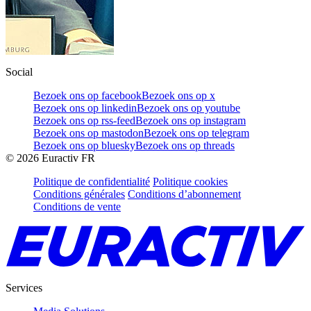
Social
Bezoek ons op facebook
Bezoek ons op x
Bezoek ons op linkedin
Bezoek ons op youtube
Bezoek ons op rss-feed
Bezoek ons op instagram
Bezoek ons op mastodon
Bezoek ons op telegram
Bezoek ons op bluesky
Bezoek ons op threads
©
2026
Euractiv FR
Politique de confidentialité
Politique cookies
Conditions générales
Conditions d’abonnement
Conditions de vente
Services