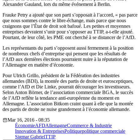
Alexander Gauland, lors du même événement à Berlin.
Frauke Petry a ajouté que son parti s’opposait à l’accord, « pas parce
que nous sommes contre le libre-échange, mais parce que nous
craignons que l’État de droit soit bafoué. Les petites et moyennes
entreprises devraient s’unir pour s’opposer au TTIP, a-t-elle ajouté.
Pourtant, de leur côté, les PME ont cherché à se distancer de l’AfD.
Les représentants du parti s’opposent aussi fermement à la position
de nombreux chefs d’entreprise qui pensent que les résultats de
l’AfD aux dernières élections pourraient nuire à la réputation de
l’Allemagne en matière d’économie.
Pour Ulrich Grillo, président de la Fédération des industries
allemandes (BDI), la montée des partis de droite et eurosceptiques,
comme l’AfD et Die Linke, pourrait décourager les investisseurs.
Selon Anton Börner, de l’association commerciale BGA, le succès
de l’AfD reflète la tendance anti-européenne du moment en
Allemagne. L’association Bitkom craint quant à elle que la montée
des partis de droite ne nuise grandement à l’économie allemande.
Mar 16, 2016 - 08:35
Économie
AFD
Allemagne
Commerce & Industrie
Innovation & Entreprises
Politique
politique commerciale
Sigmar Gabriel
TTIP