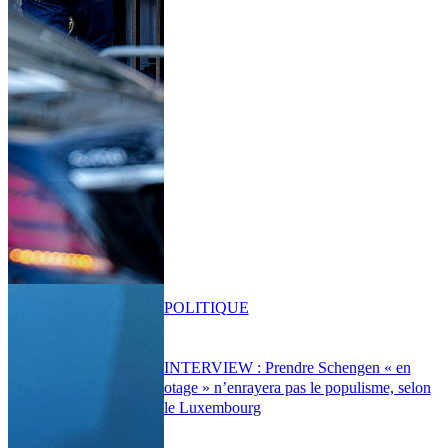
POLITIQUE
INTERVIEW : Prendre Schengen « en
otage » n’enrayera pas le populisme, selon
le Luxembourg