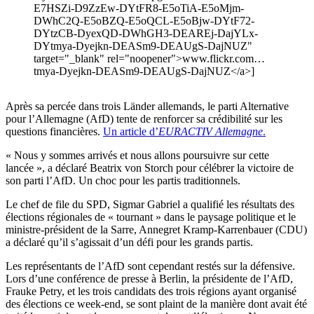
E7HSZi-D9ZzEw-DYtFR8-E5oTiA-E5oMjm-
DWhC2Q-E5oBZQ-E5oQCL-E5oBjw-DYtF72-
DYtzCB-DyexQD-DWhGH3-DEAREj-DajYLx-
DYtmya-Dyejkn-DEASm9-DEAUgS-DajNUZ"
target="_blank" rel="noopener">www.flickr.com…
tmya-Dyejkn-DEASm9-DEAUgS-DajNUZ</a>]
Après sa percée dans trois Länder allemands, le parti Alternative
pour l’Allemagne (AfD) tente de renforcer sa crédibilité sur les
questions financières.
Un article d’
EURACTIV Allemagne
.
« Nous y sommes arrivés et nous allons poursuivre sur cette
lancée », a déclaré Beatrix von Storch pour célébrer la victoire de
son parti l’AfD. Un choc pour les partis traditionnels.
Le chef de file du SPD, Sigmar Gabriel a qualifié les résultats des
élections régionales de « tournant » dans le paysage politique et le
ministre-président de la Sarre, Annegret Kramp-Karrenbauer (CDU)
a déclaré qu’il s’agissait d’un défi pour les grands partis.
Les représentants de l’AfD sont cependant restés sur la défensive.
Lors d’une conférence de presse à Berlin, la présidente de l’AfD,
Frauke Petry, et les trois candidats des trois régions ayant organisé
des élections ce week-end, se sont plaint de la manière dont avait été