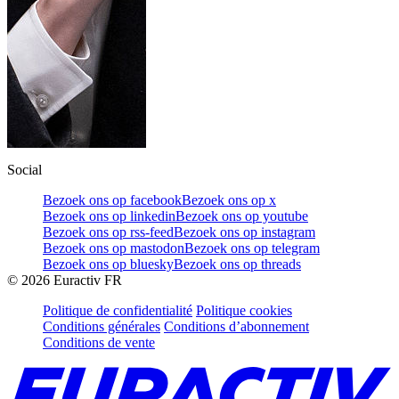
Social
Bezoek ons op facebook
Bezoek ons op x
Bezoek ons op linkedin
Bezoek ons op youtube
Bezoek ons op rss-feed
Bezoek ons op instagram
Bezoek ons op mastodon
Bezoek ons op telegram
Bezoek ons op bluesky
Bezoek ons op threads
©
2026
Euractiv FR
Politique de confidentialité
Politique cookies
Conditions générales
Conditions d’abonnement
Conditions de vente