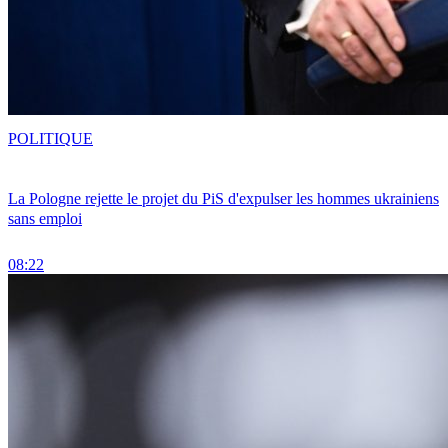
POLITIQUE
La Pologne rejette le projet du PiS d'expulser les hommes ukrainiens
sans emploi
08:22