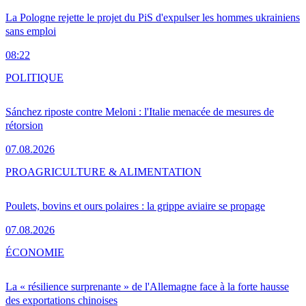
La Pologne rejette le projet du PiS d'expulser les hommes ukrainiens
sans emploi
08:22
POLITIQUE
Sánchez riposte contre Meloni : l'Italie menacée de mesures de
rétorsion
07.08.2026
PRO
AGRICULTURE & ALIMENTATION
Poulets, bovins et ours polaires : la grippe aviaire se propage
07.08.2026
ÉCONOMIE
La « résilience surprenante » de l'Allemagne face à la forte hausse
des exportations chinoises