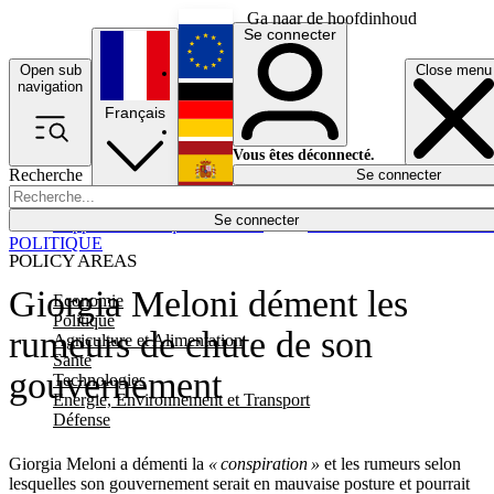
Ga naar de hoofdinhoud
Se connecter
Open sub
Close menu
English
navigation
Français
Deutsch
Vous êtes déconnecté.
Recherche
Se connecter
Español
Lumières éteintes
Se connecter
Rapporteur
Politique
Économie
Newsletters
Evénements
Em
POLITIQUE
POLICY AREAS
Giorgia Meloni dément les
Economie
Politique
rumeurs de chute de son
Agriculture et Alimentation
Santé
gouvernement
Technologies
Energie, Environnement et Transport
Défense
Giorgia Meloni a démenti la
« conspiration »
et les rumeurs selon
lesquelles son gouvernement serait en mauvaise posture et pourrait