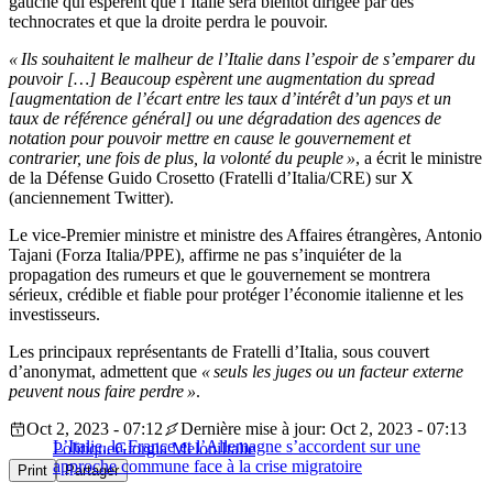
gauche qui espèrent que l’Italie sera bientôt dirigée par des
technocrates et que la droite perdra le pouvoir.
« Ils souhaitent le malheur de l’Italie dans l’espoir de s’emparer du
pouvoir […] Beaucoup espèrent une augmentation du spread
[augmentation de l’écart entre les taux d’intérêt d’un pays et un
taux de référence général] ou une dégradation des agences de
notation pour pouvoir mettre en cause le gouvernement et
contrarier, une fois de plus, la volonté du peuple »
, a écrit le ministre
de la Défense Guido Crosetto (Fratelli d’Italia/CRE) sur X
(anciennement Twitter).
Le vice-Premier ministre et ministre des Affaires étrangères, Antonio
Tajani (Forza Italia/PPE), affirme ne pas s’inquiéter de la
propagation des rumeurs et que le gouvernement se montrera
sérieux, crédible et fiable pour protéger l’économie italienne et les
investisseurs.
Les principaux représentants de Fratelli d’Italia, sous couvert
d’anonymat, admettent que
« seuls les juges ou un facteur externe
peuvent nous faire perdre »
.
Oct 2, 2023 - 07:12
Dernière mise à jour: Oct 2, 2023 - 07:13
L’Italie, la France et l’Allemagne s’accordent sur une
Politique
Giorgia Meloni
Italie
approche commune face à la crise migratoire
Print
Partager