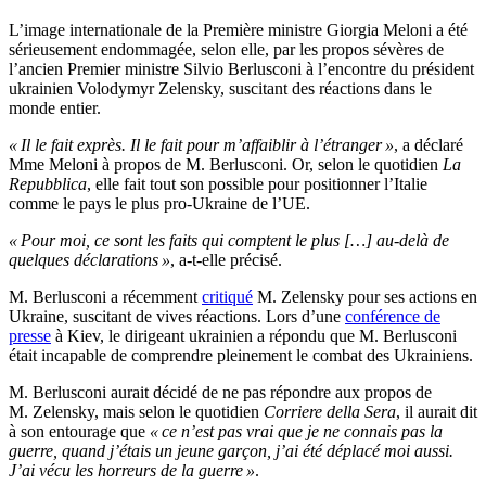
L’image internationale de la Première ministre Giorgia Meloni a été
sérieusement endommagée, selon elle, par les propos sévères de
l’ancien Premier ministre Silvio Berlusconi à l’encontre du président
ukrainien Volodymyr Zelensky, suscitant des réactions dans le
monde entier.
« Il le fait exprès. Il le fait pour m’affaiblir à l’étranger »
, a déclaré
Mme Meloni à propos de M. Berlusconi. Or, selon le quotidien
La
Repubblica
, elle fait tout son possible pour positionner l’Italie
comme le pays le plus pro-Ukraine de l’UE.
« Pour moi, ce sont les faits qui comptent le plus […] au-delà de
quelques déclarations »
, a-t-elle précisé.
M. Berlusconi a récemment
critiqué
M. Zelensky pour ses actions en
Ukraine, suscitant de vives réactions. Lors d’une
conférence de
presse
à Kiev, le dirigeant ukrainien a répondu que M. Berlusconi
était incapable de comprendre pleinement le combat des Ukrainiens.
M. Berlusconi aurait décidé de ne pas répondre aux propos de
M. Zelensky, mais selon le quotidien
Corriere della Sera
, il aurait dit
à son entourage que
« ce n’est pas vrai que je ne connais pas la
guerre, quand j’étais un jeune garçon, j’ai été déplacé moi aussi.
J’ai vécu les horreurs de la guerre »
.