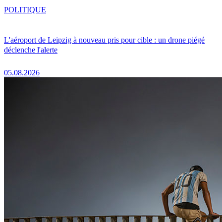
POLITIQUE
L'aéroport de Leipzig à nouveau pris pour cible : un drone piégé
déclenche l'alerte
05.08.2026