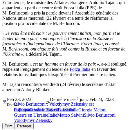
Entre-temps, le ministre des Affaires étrangères Antonio Tajani, qui
appartient au parti de centre droit Forza Italia (PPE) de
M. Berlusconi, a pris la parole devant l’Assemblée générale des
Nations unies mercredi (22 février) et a tenté de réaffirmer la
position pro-occidentale de M. Berlusconi.
« Je veux être très clair : le gouvernement italien, mon parti et le
leader de mon parti sont opposés à l’invasion de la Russie et
favorables à l’indépendance de l’Ukraine. Forza Italia, et aussi
M. Berlusconi, ont chaque fois voté contre la Russie et en faveur de
l’Ukraine »
, a déclaré M. Tajani.
M. Berlusconi
« est un homme en faveur de la paix »
, a-t-il souligné,
rappelant l’engagement du leader de
Forza Italia
en faveur des
relations transatlantiques lorsqu’il était Premier ministre italien.
M. Tajani rencontrera vendredi (24 février) le secrétaire d’État
américain Antony Blinken.
Feb 23, 2023 -
Dernière mise à jour: Feb 23, 2023 -
Silvio Berlusconi : Volodymyr Zelensky est
06:54
17:23
responsable du chaos en Ukraine
Politique
Antonio Tajani
Forza Italia
Giorgia Meloni
Guerre en Ukraine
Italie
Matteo Salvini
Silvio Berlusconi
Volodymyr Zelensky
Print
Partager