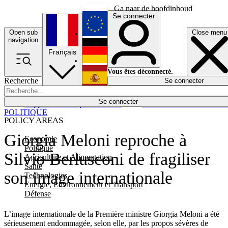
Ga naar de hoofdinhoud
Se connecter
Open sub
Close menu
English
navigation
Français
Deutsch
Vous êtes déconnecté.
Recherche
Se connecter
Español
Lumières éteintes
Se connecter
Rapporteur
Politique
Économie
Newsletters
Evénements
Em
POLITIQUE
POLICY AREAS
Giorgia Meloni reproche à
Economie
Politique
Silvio Berlusconi de fragiliser
Agriculture et Alimentation
Santé
son image internationale
Technologies
Energie, Environnement et Transport
Défense
L’image internationale de la Première ministre Giorgia Meloni a été
sérieusement endommagée, selon elle, par les propos sévères de