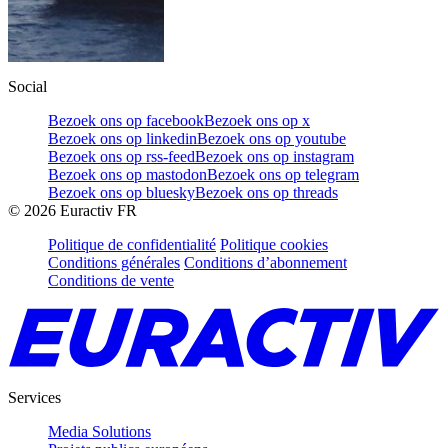
Social
Bezoek ons op facebook
Bezoek ons op x
Bezoek ons op linkedin
Bezoek ons op youtube
Bezoek ons op rss-feed
Bezoek ons op instagram
Bezoek ons op mastodon
Bezoek ons op telegram
Bezoek ons op bluesky
Bezoek ons op threads
©
2026
Euractiv FR
Politique de confidentialité
Politique cookies
Conditions générales
Conditions d’abonnement
Conditions de vente
Services
Media Solutions