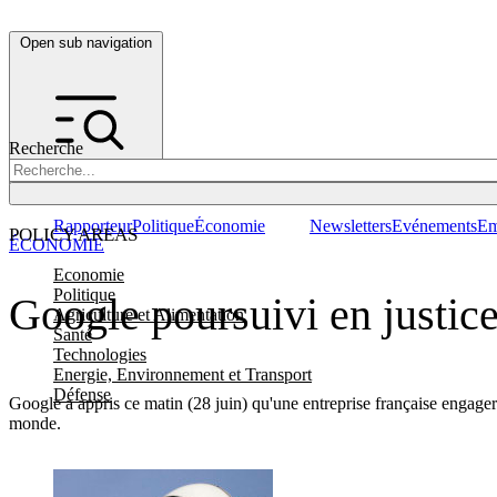
Open sub navigation
Recherche
Rapporteur
Politique
Économie
Newsletters
Evénements
Em
POLICY AREAS
ÉCONOMIE
Economie
Politique
Google poursuivi en justice
Agriculture et Alimentation
Santé
Technologies
Energie, Environnement et Transport
Défense
Google a appris ce matin (28 juin) qu'une entreprise française engagera
monde.