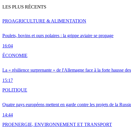
LES PLUS RÉCENTS
PRO
AGRICULTURE & ALIMENTATION
Poulets, bovins et ours polaires : la grippe aviaire se propage
16:04
ÉCONOMIE
La « résilience surprenante » de l'Allemagne face à la forte hausse de
15:17
POLITIQUE
Quatre pays européens mettent en garde contre les projets de la Russi
14:44
PRO
ENERGIE, ENVIRONNEMENT ET TRANSPORT