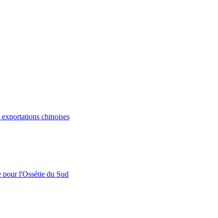
s exportations chinoises
e pour l'Ossétie du Sud