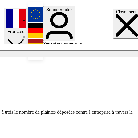
Se connecter
Close menu
English
Français
Deutsch
Vous êtes déconnecté.
Se connecter
Español
Lumières éteintes
à trois le nombre de plaintes déposées contre l’entreprise à travers le