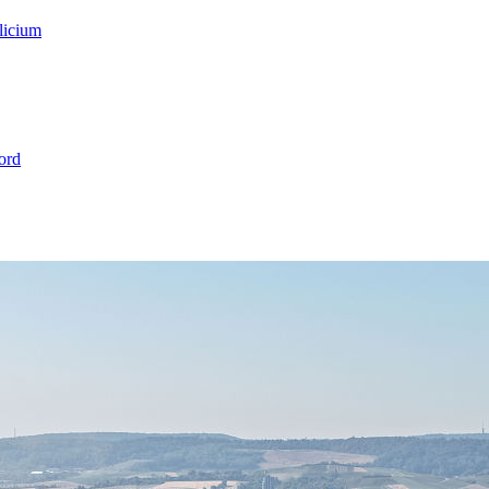
licium
ord