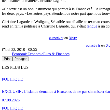
lieutenante», a martelé Christine Lagarde.
«Ce texte est un bon instrument qui permet à la France et à l’Allemag
les deux pays. «Les autres pays attendent de notre part que nous trou
Christine Lagarde et Wolfgang Schaüble ont détaillé ce texte au cours
rend en fait la politesse à Christine Lagarde, qui s’était
rendue
à un con
euractiv fr
on
Dipity
.
euractiv fr
on
Dip
Jul 22, 2010 - 08:55
Économie
Économie
Euro & Finances
Print
Partager
LES PLUS LUS
POLITIQUE
EXCLUSIF : L'Islande demande à Bruxelles de ne pas s'immiscer dan
07.08.2026
POLITIQUE