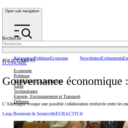
Open sub navigation
Recherche
Rapporteur
Politique
Économie
Newsletters
Evénements
Em
POLICY AREAS
ÉCONOMIE
Economie
Politique
Gouvernance économique : Pa
Agriculture et Alimentation
Santé
Technologies
Energie, Environnement et Transport
Défense
L’Allemagne évoque une possible collaboration renforcée entre les mem
Loup Besmond de Senneville
EURACTIV.fr