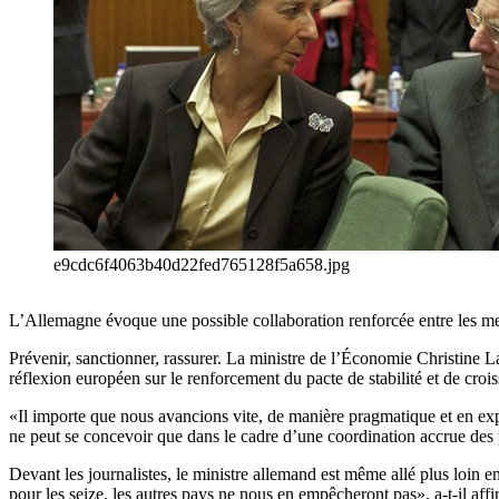
e9cdc6f4063b40d22fed765128f5a658.jpg
L’Allemagne évoque une possible collaboration renforcée entre les mem
Prévenir, sanctionner, rassurer. La ministre de l’Économie Christine 
réflexion européen sur le renforcement du pacte de stabilité et de croi
«Il importe que nous avancions vite, de manière pragmatique et en explo
ne peut se concevoir que dans le cadre d’une coordination accrue des 
Devant les journalistes, le ministre allemand est même allé plus loin
pour les seize, les autres pays ne nous en empêcheront pas», a-t-il a