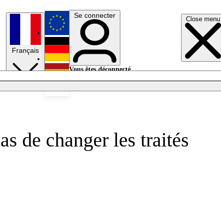
Se connecter
Close menu
English
Français
Deutsch
Vous êtes déconnecté.
Se connecter
Español
Lumières éteintes
s de changer les traités
.