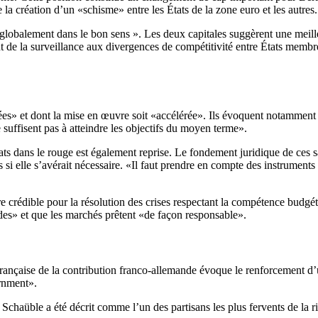
a création d’un «schisme» entre les États de la zone euro et les autres.
lobalement dans le bon sens ». Les deux capitales suggèrent une meil
e la surveillance aux divergences de compétitivité entre États membres 
ées» et dont la mise en œuvre soit «accélérée». Ils évoquent notamment 
suffisent pas à atteindre les objectifs du moyen terme».
s dans le rouge est également reprise. Le fondement juridique de ces san
és si elle s’avérait nécessaire. «Il faut prendre en compte des instrument
e crédible pour la résolution des crises respectant la compétence budg
ides» et que les marchés prêtent «de façon responsable».
ion française de la contribution franco-allemande évoque le renforceme
ernment».
. Schaüble a été décrit comme l’un des partisans les plus fervents de la 