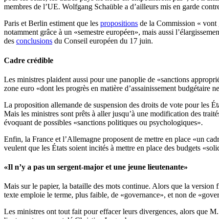
membres de l’UE. Wolfgang Schaüble a d’ailleurs mis en garde contre l
Paris et Berlin estiment que les
propositions
de la Commission « vont g
notamment grâce à un «semestre européen», mais aussi l’élargissement d
des
conclusions
du Conseil européen du 17 juin.
Cadre crédible
Les ministres plaident aussi pour une panoplie de «sanctions appropri
zone euro «dont les progrès en matière d’assainissement budgétaire ne 
La proposition allemande de suspension des droits de vote pour les État
Mais les ministres sont prêts à aller jusqu’à une modification des trait
évoquant de possibles «sanctions politiques ou psychologiques».
Enfin, la France et l’Allemagne proposent de mettre en place «un cadr
veulent que les États soient incités à mettre en place des budgets «sol
«Il n’y a pas un sergent-major et une jeune lieutenante»
Mais sur le papier, la bataille des mots continue. Alors que la vers
texte emploie le terme, plus faible, de «governance», et non de «gov
Les ministres ont tout fait pour effacer leurs divergences, alors que M