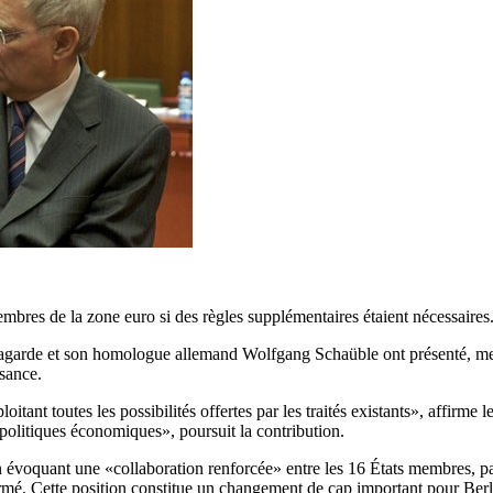
bres de la zone euro si des règles supplémentaires étaient nécessaires
Lagarde et son homologue allemand Wolfgang Schaüble ont présenté, merc
ssance.
itant toutes les possibilités offertes par les traités existants», affirm
politiques économiques», poursuit la contribution.
 en évoquant une «collaboration renforcée» entre les 16 États membres, 
ffirmé. Cette position constitue un changement de cap important pour Be