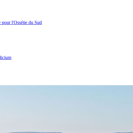
e pour l'Ossétie du Sud
licium