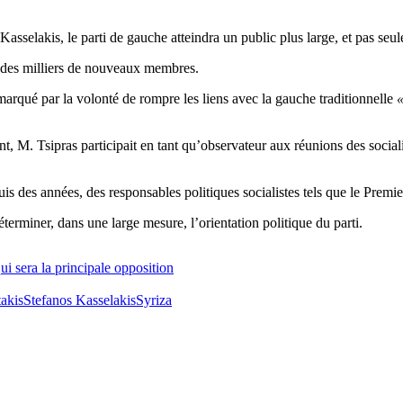
lakis, le parti de gauche atteindra un public plus large, et pas seulem
iré des milliers de nouveaux membres.
marqué par la volonté de rompre les liens avec la gauche traditionnelle
«
, M. Tsipras participait en tant qu’observateur aux réunions des socia
epuis des années, des responsables politiques socialistes tels que le Pre
terminer, dans une large mesure, l’orientation politique du parti.
ui sera la principale opposition
akis
Stefanos Kasselakis
Syriza