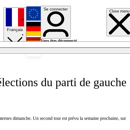
Se connecter
Close menu
English
Français
Deutsch
Vous êtes déconnecté.
Se connecter
Español
Lumières éteintes
lections du parti de gauche
 internes dimanche. Un second tour est prévu la semaine prochaine, sur