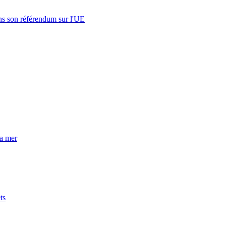
s son référendum sur l'UE
la mer
ts