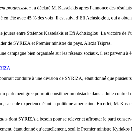
ent progressiste »
, a déclaré M. Kasselakis après l’annonce des résultats
vé en tête avec 45 % des voix. Il est suivi d’Efi Achtsioglou, qui a ob
jouera entre Stafenos Kasselakis et Efi Achtsioglou. La victoire de l’u
eader de SYRIZA et Premier ministre du pays, Alexis Tsipras.
 une campagne bien organisée sur les réseaux sociaux, il est parvenu à é
SYRIZA
 pourrait conduire à une division de SYRIZA, étant donné que plusieurs
 du parlement grec pourrait constituer un obstacle dans la lutte contre 
ue, sa seule expérience étant la politique américaine. En effet, M. Kasse
au »
dont SYRIZA a besoin pour se relever et affronter le parti conser
rnement, étant donné qu’actuellement, seul le Premier ministre Kyriakos