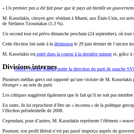
« Un premier pas a été fait pour que le pays ait bientôt un gouvernem
M. Kasselakis, citoyen grec résidant à Miami, aux États-Unis, est arri
de Stefanos Tzoumakas (1,3 %).
Un second tour est prévu dimanche prochain (24 septembre), où tout se 
Cette élection fait suite à la
démission
le 29 juin dernier de l’ancien l
M. Kasselakis est
entré dans la course à la dernière minute
et, grâce à
Divisions internes
Grèce : Alexis Tsipras quitte la direction du parti de gauche 
Plusieurs médias grecs ont rapporté qu’une victoire de M. Kasselakis
étranger »
au sein du parti.
Les critiques suggèrent également que le fait qu’il ne soit pas membre
En outre, ils lui reprochent d’être un
« inconnu »
de la politique grecq
l’élection présidentielle de 2008.
Cependant, pour d’autres, M. Kasselakis représente l’élément
« nouve
Pourtant, son profil libéral n’est pas passé inaperçu auprès du gouve