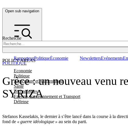
Open sub navigation
Recherche
Rapporteur
Politique
Économie
Newsletters
Evénements
Em
POLICY AREAS
POLITIQUE
Economie
Politique
Grèce : un nouveau venu re
Agriculture et Alimentation
Santé
SYRIZA
Technologies
Energie, Environnement et Transport
Défense
Stefanos Kasselakis, le dernier à s
’
être lancé dans la course à la dire
fond de
« guerre idéologique »
au sein du parti.