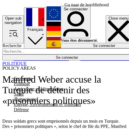
Ga naar de hoofdinhoud
Se connecter
Open sub
Close menu
English
navigation
Français
Deutsch
Vous êtes déconnecté.
Recherche
Se connecter
Español
Lumières éteintes
Se connecter
Rapporteur
Politique
Économie
Newsletters
Evénements
Em
POLITIQUE
POLICY AREAS
Manfred Weber accuse la
Economie
Politique
Turquie de détenir des
Agriculture et Alimentation
Santé
«prisonniers politiques»
Technologies
Energie, Environnement et Transport
Défense
Deux soldats grecs sont emprisonnés depuis un mois en Turquie.
Des « prisonniers politiques », selon le chef de file du PPE, Manfred