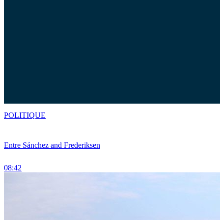
POLITIQUE
Entre Sánchez and Frederiksen
08:42