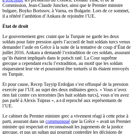
Commission, Jean-Claude Juncker, ainsi que le Premier ministre
bulgare, Boyko Borissov, à Varna, en Bulgarie. Lors de ce sommet,
il a réitéré l’ambition d’Ankara de rejoindre l’UE.
État de droit
Le gouvernement grec craint que la Turquie ne garde les deux
soldats pour faire pression après l’accueil de huit soldats turcs venus
demander l’asile en Grèce à la suite de la tentative de coup d’État de
juillet 2016. Ankara a demandé l’extradition de ces soldats, assurant
qu’ils étaient impliqués dans le putsch raté. La Cour suprême
grecque a cependant exclu l’extradition, au motif que les soldats
risqueraient leur vie et pourraient être torturés si ils étaient renvoyés
en Turquie.
Et pour cause, Recep Tayyip Erdoğan s’est offusqué de la pression
exercée par l’UE au sujet des deux militaires grecs. « Vous n’avez
rien fait contre ces terroristes [les huit soldats turcs], vous n’en avez
pas parlé à Alexis Tsipras », a-t-il reproché aux représentants de
l’UE.
Le cabinet du Premier ministre grec a vivement réagi à cette prise à
parti, assurant dans un
communiqué
que la Grèce « avait un Premier
ministre qui respectait et reconnaissait les jugements de la justice
grecque, et pas un sultan qui pourrait contredire les décisions de