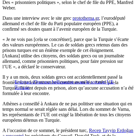
Des « prisonniers politiques », selon le chef de file du PPE, Manfred
Weber.
Dans une interview avec le site grec
protothema.gr
, l’eurodéputé
allemand et chef de file du Parti populaire européen (PPE), a
confirmé ses doutes quant à l’avenir européen de la Turquie.
« Je ne vois pas [cela se concrétiser], parce que la Turquie s’écarte
des valeurs européennes. Le cas de soldats grecs retenus dans des
prisons turques est un énième exemple de cet éloignement.
[Ankara] utilise des citoyens, des soldats grecs ou un journaliste
allemand, comme prisonniers politiques, pour faire pression sur
l’UE », a déclaré le conservateur.
Il y a un mois, deux soldats grecs ont accidentellement passé la
Erdogan d’humeur belliqueuse avant le sommet UE-
frontière suite à de mauvaises conditions météo. Arrêté par la
Turquie
Turquie, ils sont depuis en prison, alors qu’aucune accusation n’a été
formulée à leur encontre.
Athènes a conseillé à Ankara de ne pas politiser une situation qui en
temps normal se serait réglée sans délai. Lors du sommet de Varna,
les représentants de l’UE ont exigé la libération de tous les citoyens
européens détenus en Turquie.
A l’occasion de ce sommet, le président turc,
Recep Tayyip Erdoğan
a rencontré
les présidents du Conseil, Donald Tusk, et de la