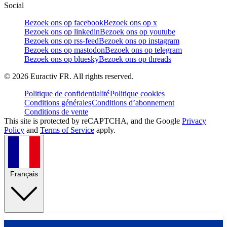
Social
Bezoek ons op facebook
Bezoek ons op x
Bezoek ons op linkedin
Bezoek ons op youtube
Bezoek ons op rss-feed
Bezoek ons op instagram
Bezoek ons op mastodon
Bezoek ons op telegram
Bezoek ons op bluesky
Bezoek ons op threads
©
2026
Euractiv FR. All rights reserved.
Politique de confidentialité
Politique cookies
Conditions générales
Conditions d’abonnement
Conditions de vente
This site is protected by reCAPTCHA, and the Google
Privacy
Policy
and
Terms of Service
apply.
Français