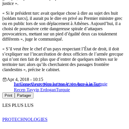
justice ».
« Si le président turc avait quelque chose à dire au sujet des huit
[soldats turcs], il aurait pu le dire en privé au Premier ministre grec
ou en public lors de son déplacement à Athènes. Aujourd’hui, il a
choisi de poursuivre cette dangereuse spirale d’attaques
provocatrices, mettant sur un pied d’égalité deux cas totalement
différents », juge le communiqué.
« S’il veut être le chef d’un pays respectant l’État de droit, il doit
s’expliquer sur l’incarcération de deux officiers de l’armée grecque
qui n’ont rien fait de plus que d’entrer de quelques mètres sur le
territoire turc alors qu’ils cherchaient des passages frontière
clandestins », précise le cabinet.
Apr 4, 2018 - 10:15
Le Conseil européen hausse le ton face à la Turquie
Politique
Alexis Tsipras
Chine
Grèce
International
Recep Tayyip Erdogan
Turquie
Print
Partager
LES PLUS LUS
PRO
TECHNOLOGIES