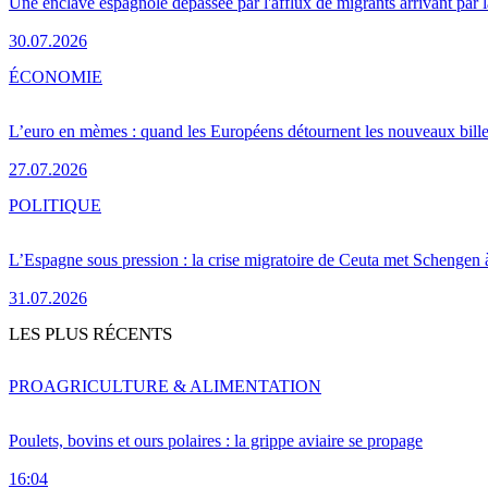
Une enclave espagnole dépassée par l'afflux de migrants arrivant par 
30.07.2026
ÉCONOMIE
L’euro en mèmes : quand les Européens détournent les nouveaux bille
27.07.2026
POLITIQUE
L’Espagne sous pression : la crise migratoire de Ceuta met Schengen 
31.07.2026
LES PLUS RÉCENTS
PRO
AGRICULTURE & ALIMENTATION
Poulets, bovins et ours polaires : la grippe aviaire se propage
16:04