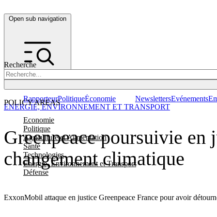
Open sub navigation
Recherche
Rapporteur
Politique
Économie
Newsletters
Evénements
Em
POLICY AREAS
ENERGIE, ENVIRONNEMENT ET TRANSPORT
Economie
Politique
Greenpeace poursuivie en j
Agriculture et Alimentation
Santé
changement climatique
Technologies
Energie, Environnement et Transport
Défense
ExxonMobil attaque en justice Greenpeace France pour avoir détourné l