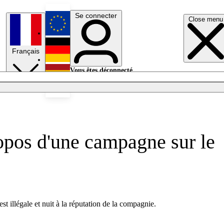
Se connecter
Close menu
English
Français
Deutsch
Vous êtes déconnecté.
Se connecter
Español
Lumières éteintes
opos d'une campagne sur le
 illégale et nuit à la réputation de la compagnie.