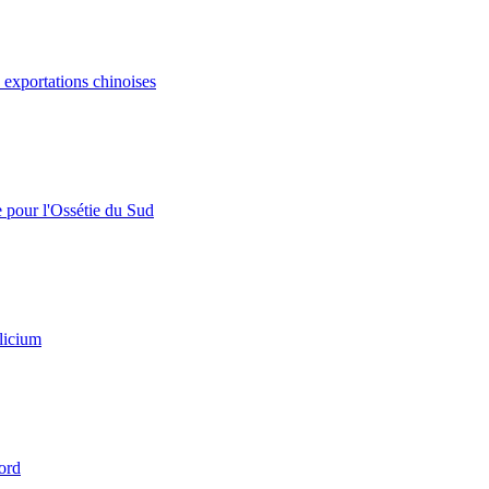
s exportations chinoises
e pour l'Ossétie du Sud
licium
ord