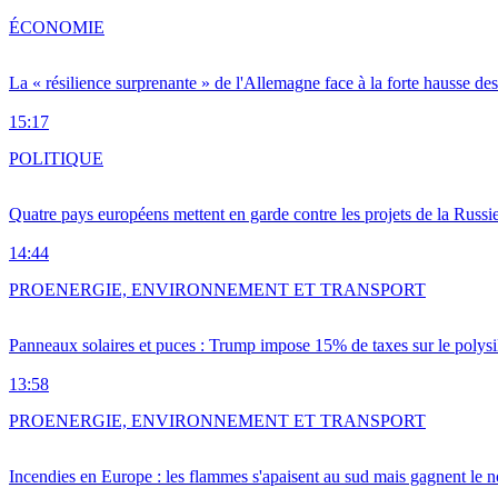
ÉCONOMIE
La « résilience surprenante » de l'Allemagne face à la forte hausse de
15:17
POLITIQUE
Quatre pays européens mettent en garde contre les projets de la Russi
14:44
PRO
ENERGIE, ENVIRONNEMENT ET TRANSPORT
Panneaux solaires et puces : Trump impose 15% de taxes sur le polysi
13:58
PRO
ENERGIE, ENVIRONNEMENT ET TRANSPORT
Incendies en Europe : les flammes s'apaisent au sud mais gagnent le n