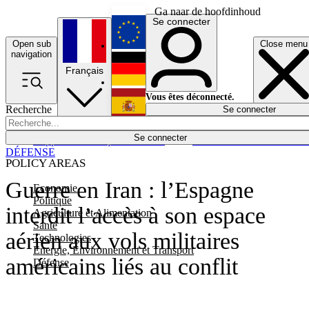
Ga naar de hoofdinhoud
Se connecter
Open sub
Close menu
English
navigation
Français
Deutsch
Vous êtes déconnecté.
Recherche
Se connecter
Español
Lumières éteintes
Se connecter
Rapporteur
Politique
Économie
Newsletters
Evénements
Em
DÉFENSE
POLICY AREAS
Guerre en Iran : l’Espagne
Economie
Politique
interdit l’accès à son espace
Agriculture et Alimentation
Santé
aérien aux vols militaires
Technologies
Energie, Environnement et Transport
américains liés au conflit
Défense