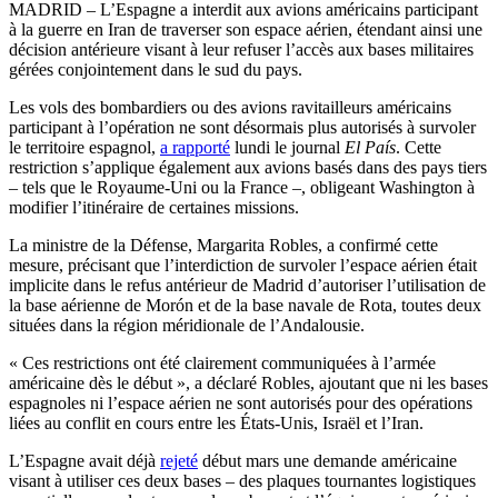
MADRID – L’Espagne a interdit aux avions américains participant
à la guerre en Iran de traverser son espace aérien, étendant ainsi une
décision antérieure visant à leur refuser l’accès aux bases militaires
gérées conjointement dans le sud du pays.
Les vols des bombardiers ou des avions ravitailleurs américains
participant à l’opération ne sont désormais plus autorisés à survoler
le territoire espagnol,
a rapporté
lundi le journal
El País
. Cette
restriction s’applique également aux avions basés dans des pays tiers
– tels que le Royaume-Uni ou la France –, obligeant Washington à
modifier l’itinéraire de certaines missions.
La ministre de la Défense, Margarita Robles, a confirmé cette
mesure, précisant que l’interdiction de survoler l’espace aérien était
implicite dans le refus antérieur de Madrid d’autoriser l’utilisation de
la base aérienne de Morón et de la base navale de Rota, toutes deux
situées dans la région méridionale de l’Andalousie.
« Ces restrictions ont été clairement communiquées à l’armée
américaine dès le début », a déclaré Robles, ajoutant que ni les bases
espagnoles ni l’espace aérien ne sont autorisés pour des opérations
liées au conflit en cours entre les États-Unis, Israël et l’Iran.
L’Espagne avait déjà
rejeté
début mars une demande américaine
visant à utiliser ces deux bases – des plaques tournantes logistiques