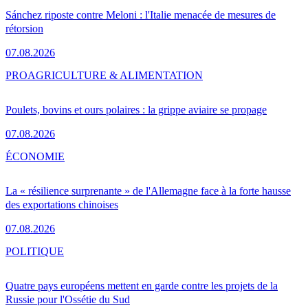
Sánchez riposte contre Meloni : l'Italie menacée de mesures de
rétorsion
07.08.2026
PRO
AGRICULTURE & ALIMENTATION
Poulets, bovins et ours polaires : la grippe aviaire se propage
07.08.2026
ÉCONOMIE
La « résilience surprenante » de l'Allemagne face à la forte hausse
des exportations chinoises
07.08.2026
POLITIQUE
Quatre pays européens mettent en garde contre les projets de la
Russie pour l'Ossétie du Sud