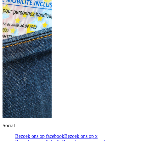
Social
Bezoek ons op facebook
Bezoek ons op x