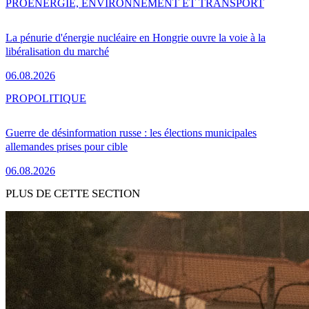
PRO
ENERGIE, ENVIRONNEMENT ET TRANSPORT
La pénurie d'énergie nucléaire en Hongrie ouvre la voie à la
libéralisation du marché
06.08.2026
PRO
POLITIQUE
Guerre de désinformation russe : les élections municipales
allemandes prises pour cible
06.08.2026
PLUS DE CETTE SECTION