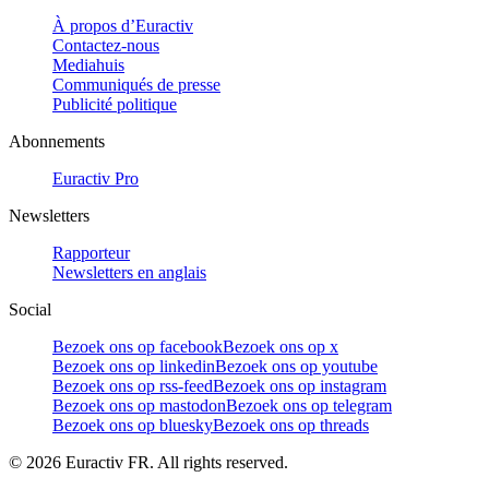
À propos d’Euractiv
Contactez-nous
Mediahuis
Communiqués de presse
Publicité politique
Abonnements
Euractiv Pro
Newsletters
Rapporteur
Newsletters en anglais
Social
Bezoek ons op facebook
Bezoek ons op x
Bezoek ons op linkedin
Bezoek ons op youtube
Bezoek ons op rss-feed
Bezoek ons op instagram
Bezoek ons op mastodon
Bezoek ons op telegram
Bezoek ons op bluesky
Bezoek ons op threads
©
2026
Euractiv FR. All rights reserved.