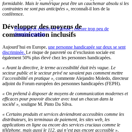
formidable. Mais le numérique peut être un cauchemar absolu si les
contraintes ne sont pas anticipées »,
reconnaît-il lors de la
conférence.
Développer des moyens de
Handicap et emploi en Europe : encore trop peu de
communication inclusifs
données existent
Aujourd’hui en Europe,
une personne handicapée sur deux se sent
discriminée.
Le risque de pauvreté ou d’exclusion sociale est
également 50% plus élevé chez les personnes handicapées.
« Avant la directive, le terme accessibilité était très vague. Le
secteur public et le secteur privé ne savaient pas comment mettre
l’accessibilité en pratique »,
commente Alejandro Moledo, directeur
adjoint du Forum européen des personnes handicapées (FEPH).
« On prétend à disposer de moyens de communication modernes et
efficaces pour pouvoir discuter avec tout un chacun dans la
société »,
souligne M. Pinto Da Silva.
« Certains produits et services deviendront accessibles comme les
distributeurs, les terminaux de paiement, les sites web, les
applications en ligne ou encore des services cruciaux comme le
téléphone, mais aussi le 112, qui n’est pas encore accessible »,