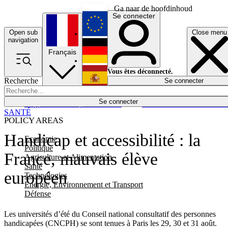
Ga naar de hoofdinhoud
Se connecter
Open sub
Close menu
English
navigation
Français
Deutsch
Vous êtes déconnecté.
Recherche
Se connecter
Español
Lumières éteintes
Se connecter
Rapporteur
Politique
Économie
Newsletters
Evénements
Em
SANTÉ
POLICY AREAS
Handicap et accessibilité : la
Economie
Politique
France, mauvais élève
Agriculture et Alimentation
Santé
européen
Technologies
Energie, Environnement et Transport
Défense
Les universités d’été du Conseil national consultatif des personnes
handicapées (CNCPH) se sont tenues à Paris les 29, 30 et 31 août.