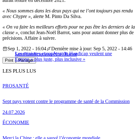
aurait rendre en décembre 2021.
« Nous sommes dans les deux pays qui ne l’ont toujours pas rendu
avec Chypre »,
alerte M. Pinto Da Silva.
« On va faire les meilleurs efforts pour ne pas être les derniers de la
classe »,
conclut Jean-Noël Barrot, sans pour autant donner plus de
précisions. Affaire à suivre.
Sep 1, 2022 - 16:04
Dernière mise à jour: Sep 5, 2022 - 14:46
Les ministres européens du Handicap veulent une
Santé
handicap
Jean-Noël Barrot
Europe « plus juste, plus inclusive »
Print
Partager
LES PLUS LUS
PRO
SANTÉ
Sept pays votent contre le programme de santé de la Commission
24.07.2026
ÉCONOMIE
Merci la Chine : elle a sauvé l’économie mondiale