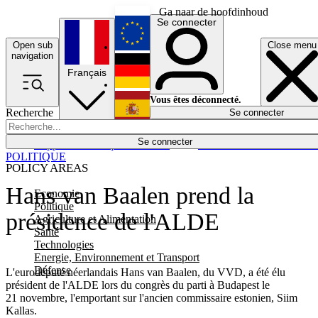
Ga naar de hoofdinhoud
Se connecter
Open sub
Close menu
English
navigation
Français
Deutsch
Vous êtes déconnecté.
Recherche
Se connecter
Español
Lumières éteintes
Se connecter
Rapporteur
Politique
Économie
Newsletters
Evénements
Em
POLITIQUE
POLICY AREAS
Hans van Baalen prend la
Economie
Politique
présidence de l'ALDE
Agriculture et Alimentation
Santé
Technologies
Energie, Environnement et Transport
Défense
L'eurodéputé néerlandais Hans van Baalen, du VVD, a été élu
président de l'ALDE lors du congrès du parti à Budapest le
21 novembre, l'emportant sur l'ancien commissaire estonien, Siim
Kallas.