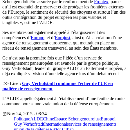
Schengen doit être assurée par le renforcement de
Frontex
, parce
qu’il est essentiel de préserver et de protéger les frontières externes
de l’Europe, le sentiment de sécurité des citoyens et surtout l’un des
outils d’intégration du projet européen les plus visibles et
tangibles », estime l’ALDE.
Ses membres ont également appelé à l’élargissement des
compétences d’
Europo
l et d’
Eurojust
, ainsi qu’à la création d’une
agence de renseignement européenne, qui mettrait en place un
réseau de renseignement transversal au sein des États membres.
Ce n’est pas la première fois que l’idée d’un service de
renseignement paneuropéen est avancée par le groupe politique.
Guy Verhofstadt, leader du groupe ALDE au Parlement européen, a
déjà expliqué sa vision d’une telle agence lors d’un débat récent
>> Lire :
Guy Verhofstadt condamne l’échec de l’UE en
matière de renseignement
L’ALDE appelle également à l’établissement d’une feuille de route
commune pour « une vraie union de la défense européenne ».
Nov 24, 2015 - 08:34
Politique
ALDE
Chine
Espace Schengen
eurojust
Europol
Guy Verhofstadt
International
services de renseignements
union de la défense
Viktor Orban