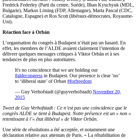
Fredrick Federley (Parti du centre, Suède), Ilhan Kyuchyuk (MDL,
Bulgarie), Markus Löning (FDP, Allemagne), Marta Pascal (CDC,
Catalogne, Espagne) et Ros Scott (libéraux-démocrates, Royaume-
Uni).
Réaction face à Orbán
L’organisation du congrès à Budapest n’était pas un hasard. En
effet, les membres de l’ALDE avaient clairement l’intention de
délivrer quelques messages critiques à Viktor Orbán et à ses
tendances de plus en plus autoritaires.
It's no coincidence that we are holding our
#aldecongress
in Budapest. Our presence is clear ‘no’
to ‘illiberal state’ of Orban
#forfreedom
— Guy Verhofstadt (@guyverhofstadt)
November 20,
2015
Tweet de Guy Verhofstadt : Ce n’est pas une coïncidence que le
congrès ALDE se tient à Budapest. Notre présence est un « non »
retentissant à l’« état illibéral » de Viktor Orbán.
Une série de résolutions a été acceptée, et notamment une
déclaration relative aux attentats de Paris. « La réhabilitation de