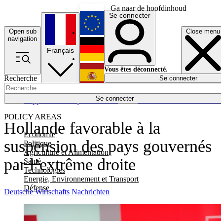
Ga naar de hoofdinhoud
Se connecter
Open sub
Close menu
English
navigation
Français
Deutsch
Vous êtes déconnecté.
Recherche
Se connecter
Español
Lumières éteintes
Se connecter
Rapporteur
Politique
Économie
Newsletters
Evénements
Em
POLICY AREAS
Hollande favorable à la
Economie
suspension des pays gouvernés
Politique
Agriculture et Alimentation
par l’extrême droite
Santé
Technologies
Energie, Environnement et Transport
Défense
Deutsche Wirtschafts Nachrichten