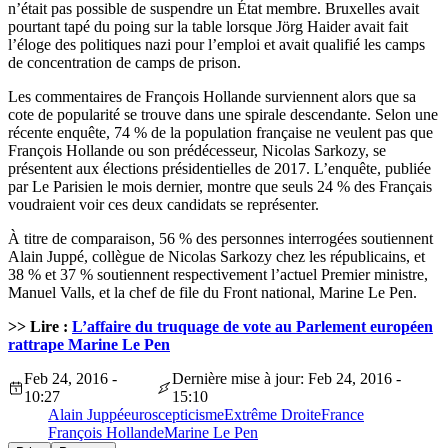
n’était pas possible de suspendre un État membre. Bruxelles avait
pourtant tapé du poing sur la table lorsque Jörg Haider avait fait
l’éloge des politiques nazi pour l’emploi et avait qualifié les camps
de concentration de camps de prison.
Les commentaires de François Hollande surviennent alors que sa
cote de popularité se trouve dans une spirale descendante. Selon une
récente enquête, 74 % de la population française ne veulent pas que
François Hollande ou son prédécesseur, Nicolas Sarkozy, se
présentent aux élections présidentielles de 2017. L’enquête, publiée
par Le Parisien le mois dernier, montre que seuls 24 % des Français
voudraient voir ces deux candidats se représenter.
À titre de comparaison, 56 % des personnes interrogées soutiennent
Alain Juppé, collègue de Nicolas Sarkozy chez les républicains, et
38 % et 37 % soutiennent respectivement l’actuel Premier ministre,
Manuel Valls, et la chef de file du Front national, Marine Le Pen.
>> Lire :
L’affaire du truquage de vote au Parlement européen
rattrape Marine Le Pen
Feb 24, 2016 -
Dernière mise à jour: Feb 24, 2016 -
10:27
15:10
Alain Juppé
euroscepticisme
Extrême Droite
France
François Hollande
Marine Le Pen