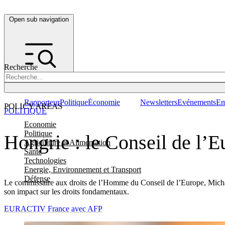
Open sub navigation
Recherche
Rapporteur
Politique
Économie
Newsletters
Evénements
Em
POLICY AREAS
POLITIQUE
Economie
Politique
Hongrie : le Conseil de l’E
Agriculture et Alimentation
Santé
Technologies
Energie, Environnement et Transport
Défense
Le commissaire aux droits de l’Homme du Conseil de l’Europe, Michae
son impact sur les droits fondamentaux.
EURACTIV France avec AFP