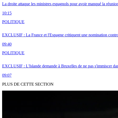
La droite attaque les ministres espagnols pour avoir manqué la réunio
10:15
POLITIQUE
EXCLUSIF : La France et l'Espagne critiquent une nomination cont
09:40
POLITIQUE
EXCLUSIF : L'Islande demande à Bruxelles de ne pas s'immiscer dan
09:07
PLUS DE CETTE SECTION