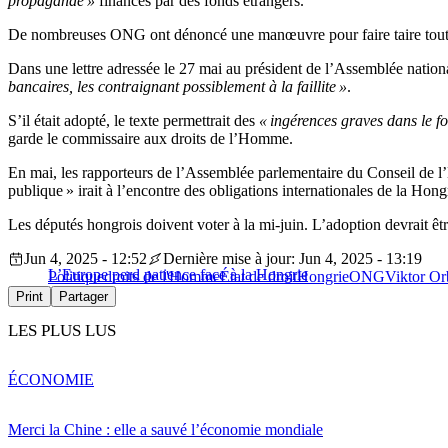
propagande »
financés par des fonds étrangers.
De nombreuses ONG ont dénoncé une manœuvre pour faire taire toute 
Dans une lettre adressée le 27 mai au président de l’Assemblée nation
bancaires, les contraignant possiblement à la faillite »
.
S’il était adopté, le texte permettrait des
« ingérences graves dans le fo
garde le commissaire aux droits de l’Homme.
En mai, les rapporteurs de l’Assemblée parlementaire du Conseil de l’E
publique » irait à l’encontre des obligations internationales de la Hong
Les députés hongrois doivent voter à la mi-juin. L’adoption devrait ê
Jun 4, 2025 - 12:52
Dernière mise à jour: Jun 4, 2025 - 13:19
L’Europe perd patience face à la Hongrie
Politique
droits de l'Homme
État de droit
Hongrie
ONG
Viktor Or
Print
Partager
LES PLUS LUS
ÉCONOMIE
Merci la Chine : elle a sauvé l’économie mondiale