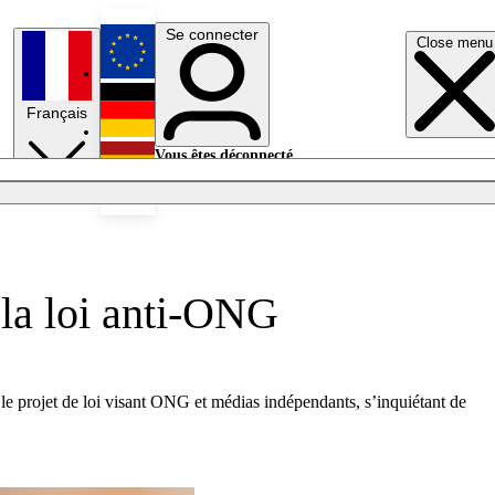
Se connecter
Close menu
English
Français
Deutsch
Vous êtes déconnecté.
Se connecter
Español
Lumières éteintes
 la loi anti-ONG
e projet de loi visant ONG et médias indépendants, s’inquiétant de