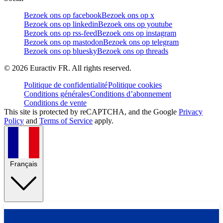
Bezoek ons op facebook
Bezoek ons op x
Bezoek ons op linkedin
Bezoek ons op youtube
Bezoek ons op rss-feed
Bezoek ons op instagram
Bezoek ons op mastodon
Bezoek ons op telegram
Bezoek ons op bluesky
Bezoek ons op threads
©
2026
Euractiv FR. All rights reserved.
Politique de confidentialité
Politique cookies
Conditions générales
Conditions d’abonnement
Conditions de vente
This site is protected by reCAPTCHA, and the Google
Privacy
Policy
and
Terms of Service
apply.
Français