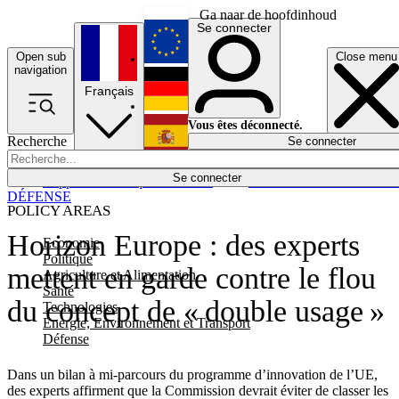
Ga naar de hoofdinhoud
Se connecter
Open sub
Close menu
English
navigation
Français
Deutsch
Vous êtes déconnecté.
Recherche
Se connecter
Español
Lumières éteintes
Se connecter
Rapporteur
Politique
Économie
Newsletters
Evénements
Em
DÉFENSE
POLICY AREAS
Horizon Europe : des experts
Economie
Politique
mettent en garde contre le flou
Agriculture et Alimentation
Santé
du concept de « double usage »
Technologies
Energie, Environnement et Transport
Défense
Dans un bilan à mi-parcours du programme d’innovation de l’UE,
des experts affirment que la Commission devrait éviter de classer les