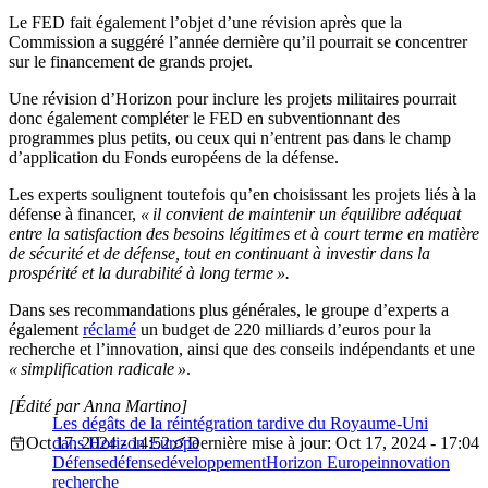
Le FED fait également l’objet d’une révision après que la
Commission a suggéré l’année dernière qu’il pourrait se concentrer
sur le financement de grands projet.
Une révision d’Horizon pour inclure les projets militaires pourrait
donc également compléter le FED en subventionnant des
programmes plus petits, ou ceux qui n’entrent pas dans le champ
d’application du Fonds européens de la défense.
Les experts soulignent toutefois qu’en choisissant les projets liés à la
défense à financer,
« il convient de maintenir un équilibre adéquat
entre la satisfaction des besoins légitimes et à court terme en matière
de sécurité et de défense, tout en continuant à investir dans la
prospérité et la durabilité à long terme ».
Dans ses recommandations plus générales, le groupe d’experts a
également
réclamé
un budget de 220 milliards d’euros pour la
recherche et l’innovation, ainsi que des conseils indépendants et une
« simplification radicale »
.
[Édité par Anna Martino]
Les dégâts de la réintégration tardive du Royaume-Uni
Oct 17, 2024 - 14:52
dans Horizon Europe
Dernière mise à jour: Oct 17, 2024 - 17:04
Défense
défense
développement
Horizon Europe
innovation
recherche