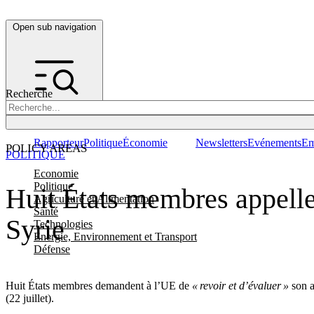
Open sub navigation
Recherche
Rapporteur
Politique
Économie
Newsletters
Evénements
Em
POLICY AREAS
POLITIQUE
Economie
Politique
Huit États membres appellen
Agriculture et Alimentation
Santé
Syrie
Technologies
Energie, Environnement et Transport
Défense
Huit États membres demandent à l’UE de
« revoir et d’évaluer »
son a
(22 juillet).