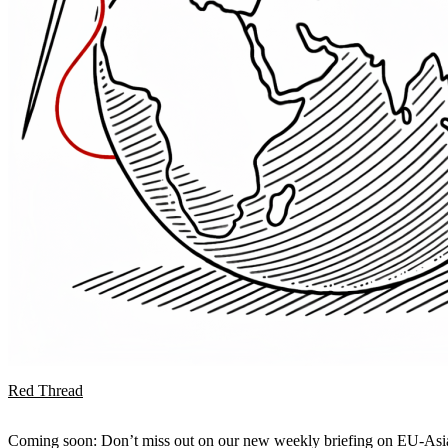
Red Thread
Coming soon: Don’t miss out on our new weekly briefing on EU-Asia 