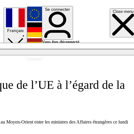
Se connecter
Close menu
English
Français
Deutsch
Vous êtes déconnecté.
Se connecter
Español
Lumières éteintes
que de l’UE à l’égard de la
 au Moyen-Orient entre les ministres des Affaires étrangères ce lundi