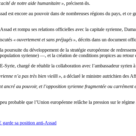
icacité de notre aide humanitaire »
, précisent-ils.
ssad est encore au pouvoir dans de nombreuses régions du pays, et ce grâc
ssad et rompu ses relations officielles avec la capitale syrienne, Dama
discutés
« ouvertement et sans préjugés »
, décrits dans un document offic
, la poursuite du développement de la stratégie européenne de redresseme
 population syrienne) —, et la création de conditions propices au retour 
Syrie, chargé de rétablir la collaboration avec l’ambassadeur syrien à Br
ienne n’a pas très bien vieilli »
, a déclaré le ministre autrichien des A
ent ancré au pouvoir, et l’opposition syrienne fragmentée ou carrément 
st peu probable que l’Union européenne relâche la pression sur le régim
E garde sa position anti-Assad