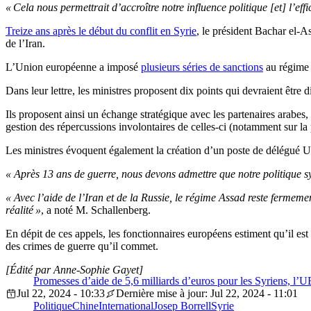
« Cela nous permettrait d’accroître notre influence politique [et] l’eff
Treize ans après le début du conflit en Syrie
, le président Bachar el-A
de l’Iran.
L’Union européenne a imposé
plusieurs séries de sanctions
au régime A
Dans leur lettre, les ministres proposent dix points qui devraient être 
Ils proposent ainsi un échange stratégique avec les partenaires arabes
gestion des répercussions involontaires de celles-ci (notamment sur la
Les ministres évoquent également la création d’un poste de délégué UE-
« Après 13 ans de guerre, nous devons admettre que notre politique syr
« Avec l’aide de l’Iran et de la Russie, le régime Assad reste fermem
réalité »
, a noté M. Schallenberg.
En dépit de ces appels, les fonctionnaires européens estiment qu’il e
des crimes de guerre qu’il commet.
[Édité par Anne-Sophie Gayet]
Promesses d’aide de 5,6 milliards d’euros pour les Syriens, l’U
Jul 22, 2024 - 10:33
Dernière mise à jour: Jul 22, 2024 - 11:01
Politique
Chine
International
Josep Borrell
Syrie