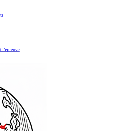
ts
à l’épreuve