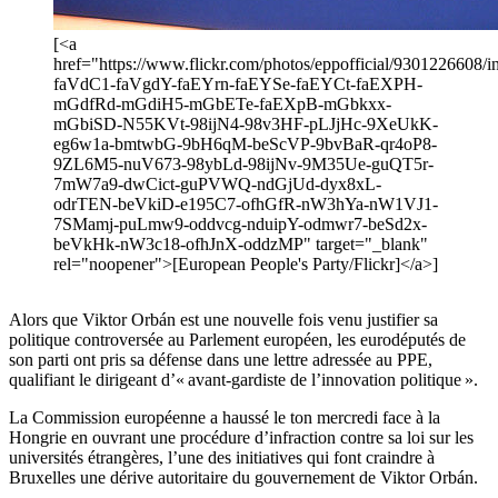
[<a
href="https://www.flickr.com/photos/eppofficial/9301226608/in
faVdC1-faVgdY-faEYrn-faEYSe-faEYCt-faEXPH-
mGdfRd-mGdiH5-mGbETe-faEXpB-mGbkxx-
mGbiSD-N55KVt-98ijN4-98v3HF-pLJjHc-9XeUkK-
eg6w1a-bmtwbG-9bH6qM-beScVP-9bvBaR-qr4oP8-
9ZL6M5-nuV673-98ybLd-98ijNv-9M35Ue-guQT5r-
7mW7a9-dwCict-guPVWQ-ndGjUd-dyx8xL-
odrTEN-beVkiD-e195C7-ofhGfR-nW3hYa-nW1VJ1-
7SMamj-puLmw9-oddvcg-nduipY-odmwr7-beSd2x-
beVkHk-nW3c18-ofhJnX-oddzMP" target="_blank"
rel="noopener">[European People's Party/Flickr]</a>]
Alors que Viktor Orbán est une nouvelle fois venu justifier sa
politique controversée au Parlement européen, les eurodéputés de
son parti ont pris sa défense dans une lettre adressée au PPE,
qualifiant le dirigeant d’« avant-gardiste de l’innovation politique ».
La Commission européenne a haussé le ton mercredi face à la
Hongrie en ouvrant une procédure d’infraction contre sa loi sur les
universités étrangères, l’une des initiatives qui font craindre à
Bruxelles une dérive autoritaire du gouvernement de Viktor Orbán.