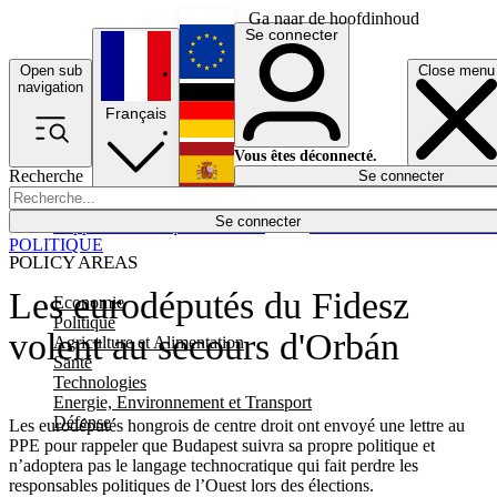
Ga naar de hoofdinhoud
Se connecter
Open sub
Close menu
English
navigation
Français
Deutsch
Vous êtes déconnecté.
Recherche
Se connecter
Español
Lumières éteintes
Se connecter
Rapporteur
Politique
Économie
Newsletters
Evénements
Em
POLITIQUE
POLICY AREAS
Les eurodéputés du Fidesz
Economie
Politique
volent au secours d'Orbán
Agriculture et Alimentation
Santé
Technologies
Energie, Environnement et Transport
Défense
Les eurodéputés hongrois de centre droit ont envoyé une lettre au
PPE pour rappeler que Budapest suivra sa propre politique et
n’adoptera pas le langage technocratique qui fait perdre les
responsables politiques de l’Ouest lors des élections.