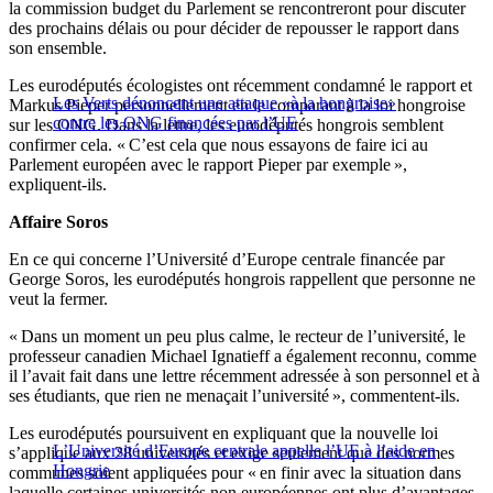
la commission budget du Parlement se rencontreront pour discuter
des prochains délais ou pour décider de repousser le rapport dans
son ensemble.
Les eurodéputés écologistes ont récemment condamné le rapport et
Les Verts dénoncent une attaque «à la hongroise»
Markus Pieper personnellement en le comparant à la loi hongroise
contre les ONG financées par l’UE
sur les ONG. Dans la lettre, les eurodéputés hongrois semblent
confirmer cela. « C’est cela que nous essayons de faire ici au
Parlement européen avec le rapport Pieper par exemple »,
expliquent-ils.
Affaire Soros
En ce qui concerne l’Université d’Europe centrale financée par
George Soros, les eurodéputés hongrois rappellent que personne ne
veut la fermer.
« Dans un moment un peu plus calme, le recteur de l’université, le
professeur canadien Michael Ignatieff a également reconnu, comme
il l’avait fait dans une lettre récemment adressée à son personnel et à
ses étudiants, que rien ne menaçait l’université », commentent-ils.
Les eurodéputés poursuivent en expliquant que la nouvelle loi
L’Université d’Europe centrale appelle l’UE à l’aide en
s’applique aux 28 universités et exige seulement que des normes
Hongrie
communes soient appliquées pour « en finir avec la situation dans
laquelle certaines universités non européennes ont plus d’avantages