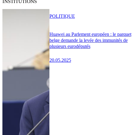
INSTITUTIONS
POLITIQUE
Huawei au Parlement européen : le parquet
belge demande la levée des immunités de
plusieurs eurodéputés
20.05.2025