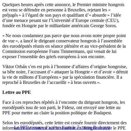
Quelques heures après cette annonce, le Premier ministre hongrois
est venu se défendre en personne à Bruxelles, rejetant les «
préjugés » à l’égard de son pays et qualifiant d’« absurde » l’idée
d’une menace pesant sur l’Université d’Europe centrale (CEU),
fondée en Hongrie par le milliardaire américain George Soros.
« Ne nous condamnez pas parce que nous avons notre propre point
de vue », a lancé le dirigeant conservateur hongrois à l’assemblée
des eurodéputés réunis en séance plénière et au vice-président de la
Commission européenne Frans Timmermans, qui venait de lui
exposer l’ensemble des griefs européens à son encontre.
Viktor Orbán s’en est pris à l’homme d’affaires d’origine hongroise,
sa bête noire, l’accusant d’« attaquer la Hongrie » et d’avoir « détruit
la vie de millions d’Européens » par la spéculation financière. Il a
reproché à Bruxelles de l’accueillir « à bras ouverts ».
Lettre au PPE
Face à ces reproches répétés à l’encontre du dirigeant hongrois, les
eurodéputés issu de son parti, le Fidesz, ont envoyé une lettre au
PPE pour mettre au claire la position politique de Budapest.
Selon les eurodéputés, cette lettre est censée fournir directement des
Le PPE menace d’activer l’article 7 contre Budapest
informations de contexte sur la situation en Hongrie et aider le PPE