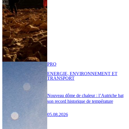
PRO
ENERGIE, ENVIRONNEMENT ET
TRANSPORT
Nouveau dôme de chaleur : l’Autriche bat
son record historique de température
05.08.2026