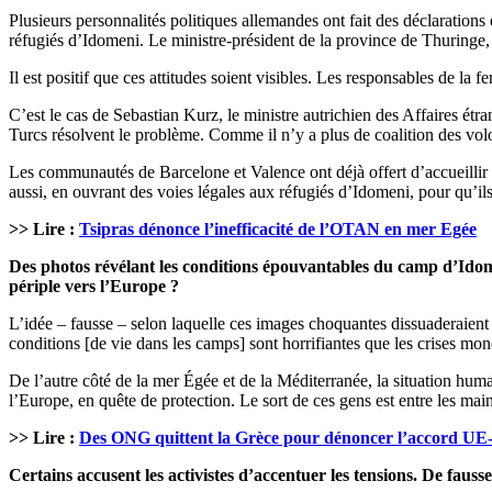
Plusieurs personnalités politiques allemandes ont fait des déclaration
réfugiés d’Idomeni. Le ministre-président de la province de Thuringe,
Il est positif que ces attitudes soient visibles. Les responsables de la
C’est le cas de Sebastian Kurz, le ministre autrichien des Affaires ét
Turcs résolvent le problème. Comme il n’y a plus de coalition des volo
Les communautés de Barcelone et Valence ont déjà offert d’accueillir d
aussi, en ouvrant des voies légales aux réfugiés d’Idomeni, pour qu’ils
>> Lire :
Tsipras dénonce l’inefficacité de l’OTAN en mer Egée
Des photos révélant les conditions épouvantables du camp d’Idomen
périple vers l’Europe ?
L’idée – fausse – selon laquelle ces images choquantes dissuaderaient
conditions [de vie dans les camps] sont horrifiantes que les crises mo
De l’autre côté de la mer Égée et de la Méditerranée, la situation huma
l’Europe, en quête de protection. Le sort de ces gens est entre les mai
>> Lire :
Des ONG quittent la Grèce pour dénoncer l’accord UE
Certains accusent les activistes d’accentuer les tensions. De faus