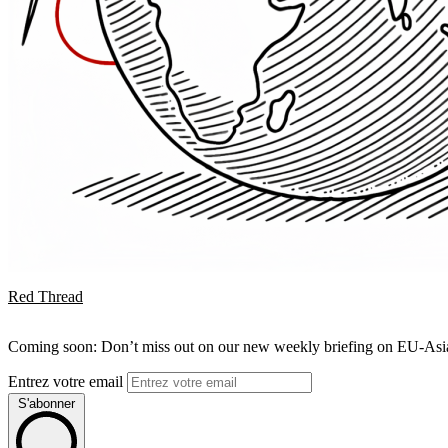
Red Thread
Coming soon: Don’t miss out on our new weekly briefing on EU-Asia 
Entrez votre email
S'abonner