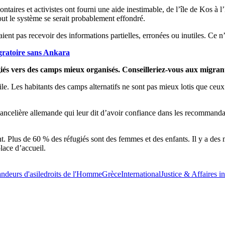
ntaires et activistes ont fourni une aide inestimable, de l’île de Kos à 
out le système se serait probablement effondré.
ient pas recevoir des informations partielles, erronées ou inutiles. Ce 
igratoire sans Ankara
iés vers des camps mieux organisés. Conseilleriez-vous aux migrants
icile. Les habitants des camps alternatifs ne sont pas mieux lotis que c
la chancelière allemande qui leur dit d’avoir confiance dans les recomman
nt. Plus de 60 % des réfugiés sont des femmes et des enfants. Il y a d
lace d’accueil.
ndeurs d'asile
droits de l'Homme
Grèce
International
Justice & Affaires in