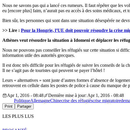
Nous ne savons pas qui a lancé ces rumeurs. Il faut répéter que les volo
eu [encore plus] faim, n’aurait pas eu accès à des soins médicaux, et t
Bien sûr, les personnes qui sont dans une situation désespérée ne devra
>> Lire :
Pour la Hongrie, l’UE doit pouvoir résoudre la crise m
Athènes veut résoudre la situation à Idomeni et déplacer les réfug
Nous ne pouvons pas conseiller les réfugiés sur cette situation si diff
information utile des autorités grecques.
Il est donc très difficile pour les réfugiés de suivre les conseils de 
Il ne s’agit pas de touristes qui peuvent se payer l’hôtel !
Leurs « alternatives » sont juste d’autres formes d’absence de logeme
retrouvent en cellule dans les postes de police à cause du manque de p
Apr 1, 2016 - 08:48
Dernière mise à jour: Apr 1, 2016 - 08:48
Politique
Allemagne
Chine
crise des réfugiés
crise migratoire
dema
Print
Partager
LES PLUS LUS