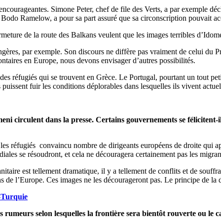
s encourageantes. Simone Peter, chef de file des Verts, a par exemple déc
 Bodo Ramelow, a pour sa part assuré que sa circonscription pouvait ac
 fermeture de la route des Balkans veulent que les images terribles d’Idom
rangères, par exemple. Son discours ne diffère pas vraiment de celui du 
ntaires en Europe, nous devons envisager d’autres possibilités.
es réfugiés qui se trouvent en Grèce. Le Portugal, pourtant un tout pet
 puissent fuir les conditions déplorables dans lesquelles ils vivent actu
i circulent dans la presse. Certains gouvernements se félicitent-i
 les réfugiés convaincu nombre de dirigeants européens de droite qui app
ndiales se résoudront, et cela ne découragera certainement pas les migra
nitaire est tellement dramatique, il y a tellement de conflits et de sou
ns de l’Europe. Ces images ne les décourageront pas. Le principe de la di
-Turquie
ses rumeurs selon lesquelles la frontière sera bientôt rouverte ou l