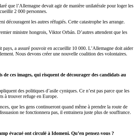
laré que l’Allemagne devait agir de manière unilatérale pour loger les
cueillir 2 000 personnes.
eni découragent les autres réfugiés. Cette catastrophe les arrange.
Premier ministre hongrois, Viktor Orbán. D’autres attendent que les
it pays, a assuré pouvoir en accueillir 10 000. L’Allemagne doit aider
ellement. Nous devons créer une nouvelle coalition des volontaires.
ls de ces images, qui risquent de décourager des candidats au
liquent des politiques d’asile cyniques. Ce n’est pas parce que les
nts à trouver refuge en Europe.
ffrances, que les gens continueront quand même à prendre la route de
ssuasion ne fonctionnera pas, il entrainera juste plus de souffrance.
e camp évacué ont circulé à Idomeni. Qu’en pensez-vous ?