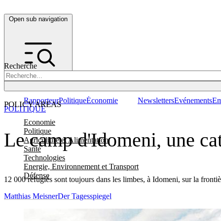
Open sub navigation
Recherche
Rapporteur
Politique
Économie
Newsletters
Evénements
Em
POLICY AREAS
POLITIQUE
Economie
Politique
Le camp d'Idomeni, une ca
Agriculture et Alimentation
Santé
Technologies
Energie, Environnement et Transport
Défense
12 000 réfugiés sont toujours dans les limbes, à Idomeni, sur la fronti
Matthias Meisner
Der Tagesspiegel