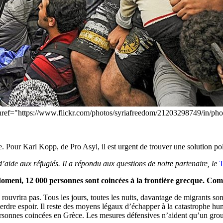
<a href="https://www.flickr.com/photos/syriafreedom/21203298749/i
. Pour Karl Kopp, de Pro Asyl, il est urgent de trouver une solution pol
’aide aux réfugiés. Il a répondu aux questions de notre partenaire, le
T
Idomeni, 12 000 personnes sont coincées à la frontière grecque. Com
ouvrira pas. Tous les jours, toutes les nuits, davantage de migrants son
erdre espoir. Il reste des moyens légaux d’échapper à la catastrophe hu
rsonnes coincées en Grèce. Les mesures défensives n’aident qu’un group