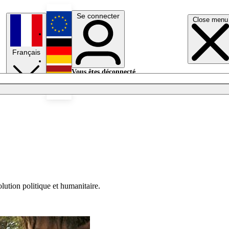
Se connecter
Close menu
English
Français
Deutsch
Vous êtes déconnecté.
Se connecter
Español
Lumières éteintes
lution politique et humanitaire.