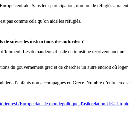
l’Europe centrale. Sans leur participation, nombre de réfugiés auraient
n’est pas comme cela qu’on aide les réfugiés.
 de suivre les instructions des autorités ?
eux d’Idomeni. Les demandeurs d’asile en transit ne reçoivent aucune
dations du gouvernement grec et de chercher un autre endroit où loger.
es milliers d’enfants non accompagnés en Grèce. Nombre d’entre eux se
térieures
L'Europe dans le monde
politique d'asile
relation UE-Turquie