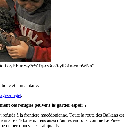
n/photolist-yBEimY-y7rWTq-xs3u89-yiEs1n-ynmWNo"
itique et humanitaire.
agesspiegel
.
ment ces réfugiés peuvent-ils garder espoir ?
t refusés à la frontière macédonienne. Toute la route des Balkans est
manitaire d’Idomeni, mais aussi d’autres endroits, comme Le Pirée.
e de personnes : les trafiquants.