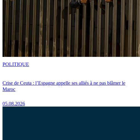
POLITIQUE
Crise de Ceuta : l’Espagne appelle ses alliés à ne pas blâmer le
Maroc
05.08.2026