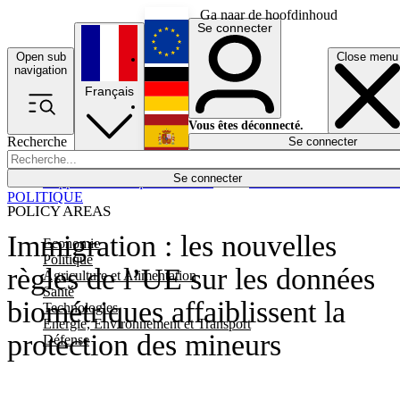
Ga naar de hoofdinhoud
Se connecter
Open sub
Close menu
English
navigation
Français
Deutsch
Vous êtes déconnecté.
Recherche
Se connecter
Español
Lumières éteintes
Se connecter
Rapporteur
Politique
Économie
Newsletters
Evénements
Em
POLITIQUE
POLICY AREAS
Immigration : les nouvelles
Economie
Politique
règles de l’UE sur les données
Agriculture et Alimentation
Santé
biométriques affaiblissent la
Technologies
Energie, Environnement et Transport
protection des mineurs
Défense