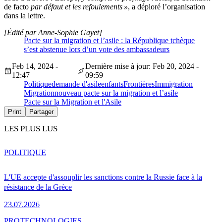
de facto
par défaut et les refoulements »
, a déploré l’organisation
dans la lettre.
[Édité par Anne-Sophie Gayet]
Pacte sur la migration et l’asile : la République tchèque
s’est abstenue lors d’un vote des ambassadeurs
Feb 14, 2024 -
Dernière mise à jour: Feb 20, 2024 -
12:47
09:59
Politique
demande d'asile
enfants
Frontières
Immigration
Migration
nouveau pacte sur la migration et l’asile
Pacte sur la Migration et l'Asile
Print
Partager
LES PLUS LUS
POLITIQUE
L'UE accepte d'assouplir les sanctions contre la Russie face à la
résistance de la Grèce
23.07.2026
PRO
TECHNOLOGIES