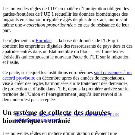
Les nouvelles règles de l’UE en matière d’immigration obligent les
gardes-frontières de l’UE à recueillir les données biométriques des
migrants en situation irrégulière âgés de plus de six ans, autorisant
même une
« coercition proportionnée »
en cas de résistance de leur
part.
Le règlement sur
Eurodac
— la base de données de l’UE qui
contient les empreintes digitales des ressortissants de pays tiers et des
apatrides entrés dans un État membre du bloc — est l’une textes
législatifs qui composent le nouveau Pacte de l’UE sur la migration
et l’asile.
Ce pacte, sur lequel les institutions européennes
sont parvenues à un
accord provisoire
en décembre après des années de négociations,
vise à créer des règles harmonisées sur le traitement des demandes
de protection et d’asile dans l’UE, depuis la première arrivée sur le
territoire de l’Union et l’enregistrement jusqu’à leur renvoi si la
demande n’est pas acceptée.
Un système de collecte des données
Pacte sur la migration et l’asile : les institutions de l’UE
biométriques remanié
parviennent à un accord
Les nouvelles règles en matière d’immigration prévoient une