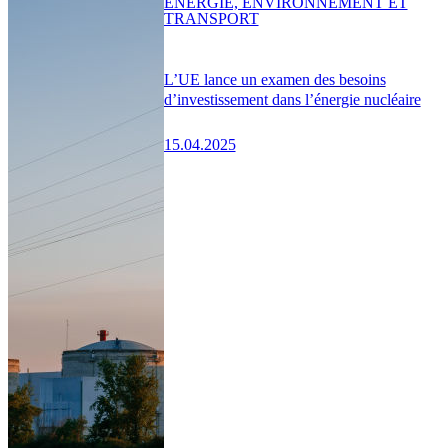
ENERGIE, ENVIRONNEMENT ET
TRANSPORT
L’UE lance un examen des besoins
d’investissement dans l’énergie nucléaire
15.04.2025