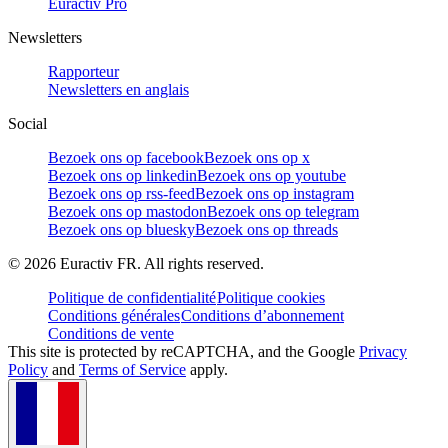
Euractiv Pro
Newsletters
Rapporteur
Newsletters en anglais
Social
Bezoek ons op facebook
Bezoek ons op x
Bezoek ons op linkedin
Bezoek ons op youtube
Bezoek ons op rss-feed
Bezoek ons op instagram
Bezoek ons op mastodon
Bezoek ons op telegram
Bezoek ons op bluesky
Bezoek ons op threads
©
2026
Euractiv FR. All rights reserved.
Politique de confidentialité
Politique cookies
Conditions générales
Conditions d’abonnement
Conditions de vente
This site is protected by reCAPTCHA, and the Google
Privacy
Policy
and
Terms of Service
apply.