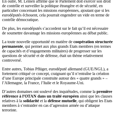
En outre, M. Leinen affirme que le Parlement doit exercer son droit
de contrôle et surveiller la politique étrangère et de sécurité, en
particulier concernant les missions européennes, ajoutant que si les
eurodéputés échouent, cela pourrait engendrer un vide en terme de
contrôle démocratique.
De plus, les eurodéputés s’accordent sur le fait qu’il est nécessaire
de soumettre davantage les missions européennes au débat public.
La toute nouvelle opportunité en matière de
coopération structurée
permanente
, qui permet aux plus grands Etats membres (en termes
de capacités et d’engagements militaires) de progresser sur les
questions de sécurité et de défense, était un thème relativement
controversé.
Entre autres, Tobias Pflüger, eurodéputé allemand (GUE/NGL), a
fortement critiqué ce concept, craignant qu’il n’entraîne la création
d’une Europe principale construite autour des « quatre grands » –
l’Allemagne, la France, l’Italie et le Royaume-Uni.
D’autres domaines ont soulevé des inquiétudes, comme la
première
référence à l’OTAN dans un traité européen
ainsi que les clauses
relatives à la
solidarité
et la
défense mutuelle
, qui obligent les Etats
membres à s’entraider en cas d’agression armée ou d’attaque
terroriste.