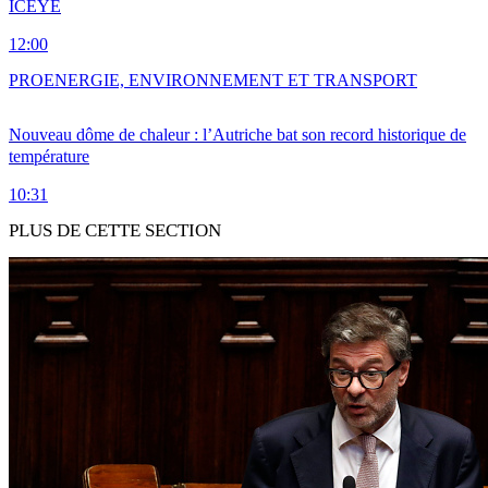
ICEYE
12:00
PRO
ENERGIE, ENVIRONNEMENT ET TRANSPORT
Nouveau dôme de chaleur : l’Autriche bat son record historique de
température
10:31
PLUS DE CETTE SECTION