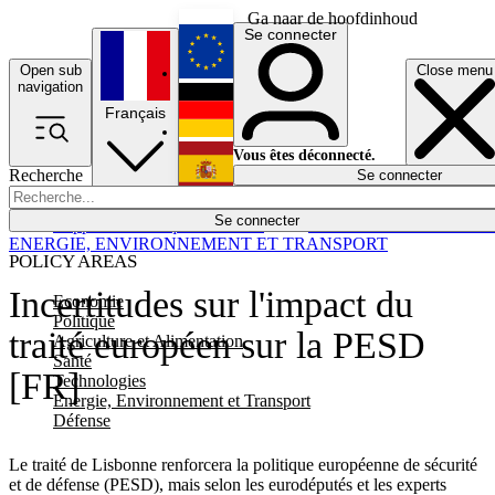
Ga naar de hoofdinhoud
Se connecter
Open sub
Close menu
English
navigation
Français
Deutsch
Vous êtes déconnecté.
Recherche
Se connecter
Español
Lumières éteintes
Se connecter
Rapporteur
Politique
Économie
Newsletters
Evénements
Em
ENERGIE, ENVIRONNEMENT ET TRANSPORT
POLICY AREAS
Incertitudes sur l'impact du
Economie
Politique
traité européen sur la PESD
Agriculture et Alimentation
Santé
[FR]
Technologies
Energie, Environnement et Transport
Défense
Le traité de Lisbonne renforcera la politique européenne de sécurité
et de défense (PESD), mais selon les eurodéputés et les experts