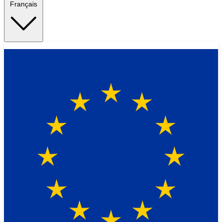
Français