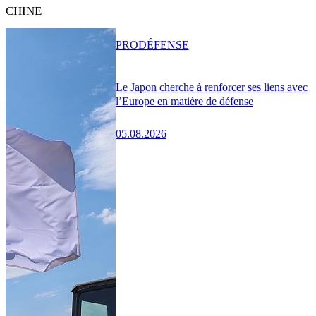
CHINE
PRO
DÉFENSE
Le Japon cherche à renforcer ses liens avec
l’Europe en matière de défense
05.08.2026