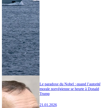
Le paradoxe du Nobel : quand l’autorité
morale norvégienne se heurte à Donald
Trump
21.01.2026