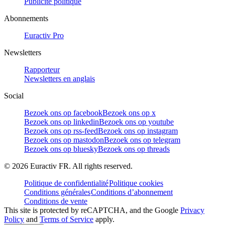
Publicité politique
Abonnements
Euractiv Pro
Newsletters
Rapporteur
Newsletters en anglais
Social
Bezoek ons op facebook
Bezoek ons op x
Bezoek ons op linkedin
Bezoek ons op youtube
Bezoek ons op rss-feed
Bezoek ons op instagram
Bezoek ons op mastodon
Bezoek ons op telegram
Bezoek ons op bluesky
Bezoek ons op threads
©
2026
Euractiv FR. All rights reserved.
Politique de confidentialité
Politique cookies
Conditions générales
Conditions d’abonnement
Conditions de vente
This site is protected by reCAPTCHA, and the Google
Privacy
Policy
and
Terms of Service
apply.