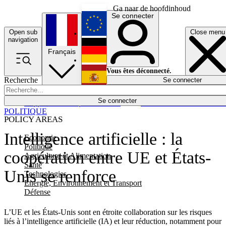
Ga naar de hoofdinhoud
Se connecter
Open sub
Close menu
English
navigation
Français
Deutsch
Vous êtes déconnecté.
Recherche
Se connecter
Español
Lumières éteintes
Se connecter
Rapporteur
Politique
Économie
Newsletters
Evénements
Em
POLITIQUE
POLICY AREAS
Intelligence artificielle : la
Economie
Politique
coopération entre UE et États-
Agriculture et Alimentation
Santé
Unis se renforce
Technologies
Energie, Environnement et Transport
Défense
L’UE et les États-Unis sont en étroite collaboration sur les risques
liés à l’intelligence artificielle (IA) et leur réduction, notamment pour