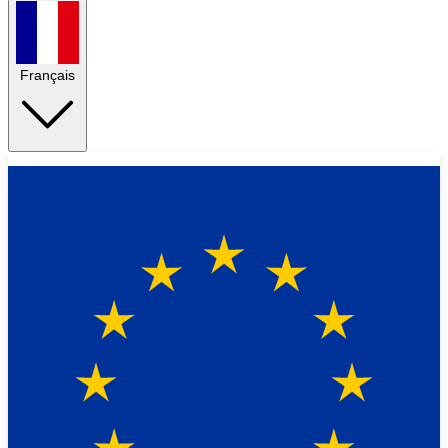
Français