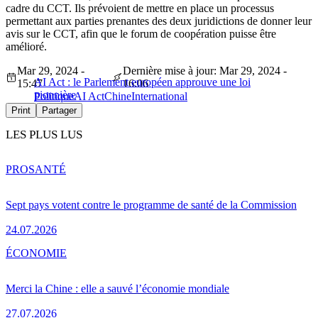
cadre du CCT. Ils prévoient de mettre en place un processus
permettant aux parties prenantes des deux juridictions de donner leur
avis sur le CCT, afin que le forum de coopération puisse être
amélioré.
Mar 29, 2024 -
Dernière mise à jour: Mar 29, 2024 -
AI Act : le Parlement européen approuve une loi
15:47
16:06
pionnière
Politique
AI Act
Chine
International
Print
Partager
LES PLUS LUS
PRO
SANTÉ
Sept pays votent contre le programme de santé de la Commission
24.07.2026
ÉCONOMIE
Merci la Chine : elle a sauvé l’économie mondiale
27.07.2026