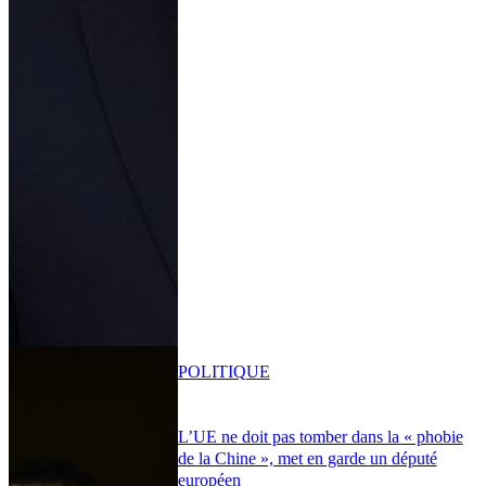
POLITIQUE
L’UE ne doit pas tomber dans la « phobie
de la Chine », met en garde un député
européen