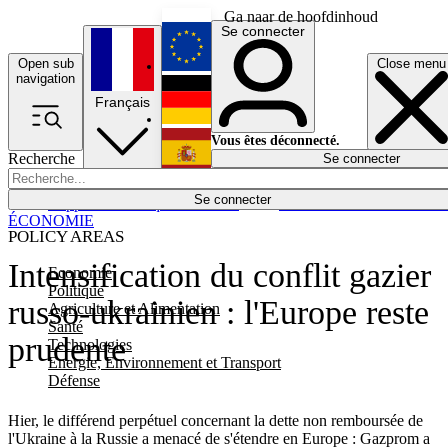
Ga naar de hoofdinhoud
Se connecter
Open sub
Close menu
English
navigation
Français
Deutsch
Vous êtes déconnecté.
Recherche
Se connecter
Español
Lumières éteintes
Se connecter
Rapporteur
Politique
Économie
Newsletters
Evénements
Em
ÉCONOMIE
POLICY AREAS
Intensification du conflit gazier
Economie
Politique
russo-ukrainien : l'Europe reste
Agriculture et Alimentation
Santé
prudente
Technologies
Energie, Environnement et Transport
Défense
Hier, le différend perpétuel concernant la dette non remboursée de
l'Ukraine à la Russie a menacé de s'étendre en Europe : Gazprom a