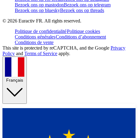
Bezoek ons op mastodon
Bezoek ons op telegram
Bezoek ons op bluesky
Bezoek ons op threads
©
2026
Euractiv FR. All rights reserved.
Politique de confidentialité
Politique cookies
Conditions générales
Conditions d’abonnement
Conditions de vente
This site is protected by reCAPTCHA, and the Google
Privacy
Policy
and
Terms of Service
apply.
Français