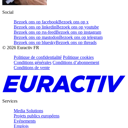
Social
Bezoek ons op facebook
Bezoek ons op x
Bezoek ons op linkedin
Bezoek ons op youtube
Bezoek ons op rss-feed
Bezoek ons op instagram
Bezoek ons op mastodon
Bezoek ons op telegram
Bezoek ons op bluesky
Bezoek ons op threads
©
2026
Euractiv FR
Politique de confidentialité
Politique cookies
Conditions générales
Conditions d’abonnement
Conditions de vente
Services
Media Solutions
Projets publics européens
Evénements
Emplois