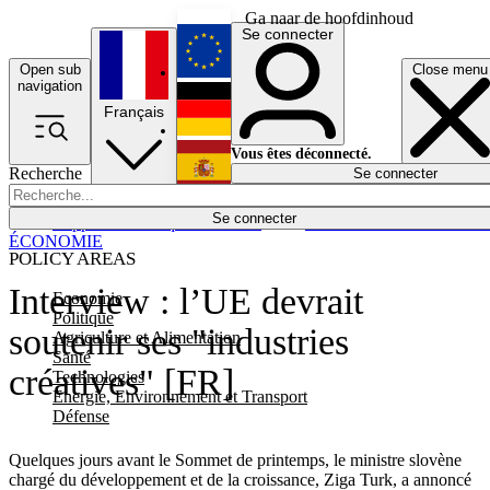
Ga naar de hoofdinhoud
Se connecter
Open sub
Close menu
English
navigation
Français
Deutsch
Vous êtes déconnecté.
Recherche
Se connecter
Español
Lumières éteintes
Se connecter
Rapporteur
Politique
Économie
Newsletters
Evénements
Em
ÉCONOMIE
POLICY AREAS
Interview : l’UE devrait
Economie
Politique
soutenir ses "industries
Agriculture et Alimentation
Santé
créatives" [FR]
Technologies
Energie, Environnement et Transport
Défense
Quelques jours avant le Sommet de printemps, le ministre slovène
chargé du développement et de la croissance, Ziga Turk, a annoncé