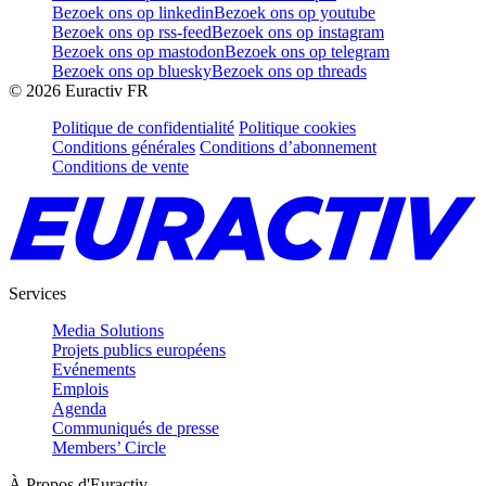
Bezoek ons op linkedin
Bezoek ons op youtube
Bezoek ons op rss-feed
Bezoek ons op instagram
Bezoek ons op mastodon
Bezoek ons op telegram
Bezoek ons op bluesky
Bezoek ons op threads
©
2026
Euractiv FR
Politique de confidentialité
Politique cookies
Conditions générales
Conditions d’abonnement
Conditions de vente
Services
Media Solutions
Projets publics européens
Evénements
Emplois
Agenda
Communiqués de presse
Members’ Circle
À Propos d'Euractiv