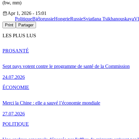
(bw, mm)
Apr 1, 2026 - 15:01
Politique
Biélorussie
Hongrie
Russie
Sviatlana Tsikhanouskaya
Vl
Print
Partager
LES PLUS LUS
PRO
SANTÉ
Sept pays votent contre le programme de santé de la Commission
24.07.2026
ÉCONOMIE
Merci la Chine : elle a sauvé l’économie mondiale
27.07.2026
POLITIQUE