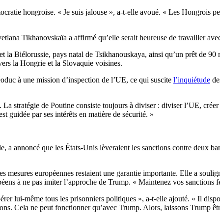
mocratie hongroise.
« Je suis jalouse », a-t-elle avoué. « Les Hongrois p
vetlana Tikhanovskaïa a affirmé qu’elle serait heureuse de travailler av
 et la Biélorussie, pays natal de Tsikhanouskaya, ainsi qu’un prêt de 90 
rs la Hongrie et la Slovaquie voisines.
léoduc à une mission d’inspection de l’UE, ce qui suscite
l’inquiétude
de
 La stratégie de Poutine consiste toujours à diviser : diviser l’UE, créer
st guidée par ses intérêts en matière de sécurité. »
 a annoncé que les États-Unis lèveraient les sanctions contre deux ban
s mesures européennes restaient une garantie importante. Elle a soulign
éens à ne pas imiter l’approche de Trump. « Maintenez vos sanctions ferm
r lui-même tous les prisonniers politiques », a-t-elle ajouté. « Il disp
ions. Cela ne peut fonctionner qu’avec Trump. Alors, laissons Trump êt