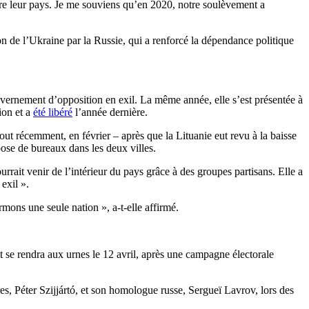
ndre leur pays. Je me souviens qu’en 2020, notre soulèvement a
on de l’Ukraine par la Russie, qui a renforcé la dépendance politique
uvernement d’opposition en exil. La même année, elle s’est présentée à
ion et a
été libéré
l’année dernière.
out récemment, en février – après que la Lituanie eut revu à la baisse
pose de bureaux dans les deux villes.
rait venir de l’intérieur du pays grâce à des groupes partisans. Elle a
exil ».
rmons une seule nation », a-t-elle affirmé.
 se rendra aux urnes le 12 avril, après une campagne électorale
es, Péter Szijjártó, et son homologue russe, Sergueï Lavrov, lors des