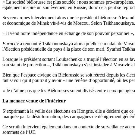
« La société biélorusse est plus soudée : nous sommes pro-européens, p
également inspiré un soulèvement en Russie, donc cela peut se reprodui
Ses remarques interviennent alors que le président biélorusse Alexandr
et économique de Minsk vis-à-vis de Moscou
. Selon Tsikhanouskaya, 
« Il vend notre indépendance en échange de son pouvoir personnel », a
Euractiv
a rencontré Tsikhanouskaya alors qu’elle se rendait de Varso
l’élection présidentielle du pays à la place de son mari, Syarhei Tsikh
Lorsque le président sortant Loukachenko a truqué l’élection en sa fav
son statut de protection –, Tsikhanouskaya s’est installée à Varsovie a
Bien que l’espace civique en Biélorussie se soit rétréci depuis les él
fait savoir qu’il pourrait y avoir « une fenêtre d’opportunité, où les pe
« Je n’aime pas que les Biélorusses soient divisés entre ceux qui agisse
La menace venue de l’intérieur
S’exprimant à la veille des élections en Hongrie, elle a déclaré que ce
marquée par la désinformation, des campagnes de dénigrement générées
Ce scrutin intervient également dans un contexte de surveillance accru
sommets de l’UE.