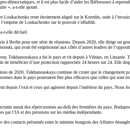
ro-démocratiques, et il est plus facile d’aider les Biélorusses à repre
re », a-t-elle ajouté.
e Loukachenko reste étroitement aligné sur le Kremlin, suite à l’invasi
l’emprise de Loukachenko sur le pouvoir s’affaiblit.
-t-elle déclaré.
vie à Berlin pour une série de réunions. Depuis 2020, elle dirige un go
anouski, qui avait été emprisonné aux côtés d’autres leaders de l’opposit
eur, Tsikhanouskaya a fui le pays et vit depuis à Vilnius, en Lituanie.
T
fin de bénéficier d’une protection rapprochée 24 heures sur 24. Elle dis
ections de 2020, Tsikhanouskaya continue de croire que le changement pour
rsonnes dans le pays pourraient être plus efficaces que celles qui sont en 
nt depuis l’exil et ceux qui agissent depuis l’intérieur du pays. Nous fo
 scrutin aurait des répercussions au-delà des frontières du pays.
Budapest
 par l’IA et des pressions sur les médias indépendants.
e des contacts présumés entre le ministre hongrois des Affaires étrangèr