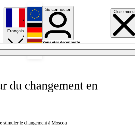
Se connecter
Close menu
English
Français
Deutsch
Vous êtes déconnecté.
Se connecter
Español
Lumières éteintes
ur du changement en
ire stimuler le changement à Moscou