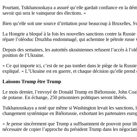
Pourtant, Tsikhanouskaya a assuré qu’elle gardait confiance en la dé
savoir qui sera le vainqueur des élections. »
Bien qu’elle soit une source d’irritation pour beaucoup à Bruxelles, S
La Hongrie a bloqué à la fois les nouvelles sanctions contre la Russie
répare l’oléoduc Druzhba endommagé, qui achemine le pétrole russe ve
Depuis des semaines, les autorités ukrainiennes refusent l’accès à l’o
position de l’Ukraine.
« Ce qui importe ici, c’est de ne pas tomber dans le piège de la Russie.
expliqué. « L’Ukraine est en guerre, et chaque décision qu’elle prend e
Laissons Trump être Trump
Le mois dernier, l’envoyé de Donald Trump en Biélorussie, John Coale,
de potasse. En échange, 250 prisonniers politiques seront libérés.
Tsikhanouskaya a noté que même si Washington levait les sanctions, le
changement systémique en Biélorussie, exhortant les partenaires europ
« Je pense sincèrement que Trump a suffisamment de pouvoir pour libére
nécessaire de copier l’approche du président Trump dans les négociat