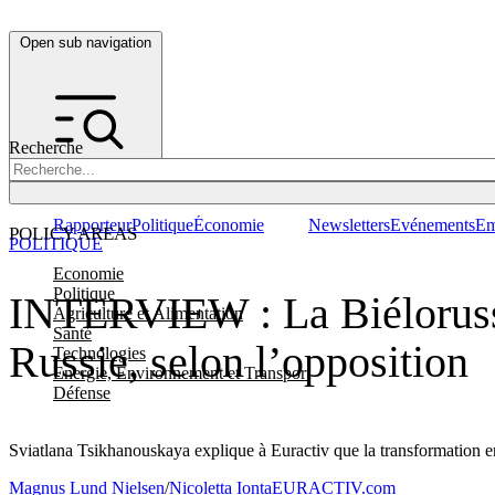
Open sub navigation
Recherche
Rapporteur
Politique
Économie
Newsletters
Evénements
Em
POLICY AREAS
POLITIQUE
Economie
Politique
INTERVIEW : La Biélorussi
Agriculture et Alimentation
Santé
Russie, selon l’opposition
Technologies
Energie, Environnement et Transport
Défense
Sviatlana Tsikhanouskaya explique à Euractiv que la transformation e
Magnus Lund Nielsen
/
Nicoletta Ionta
EURACTIV.com