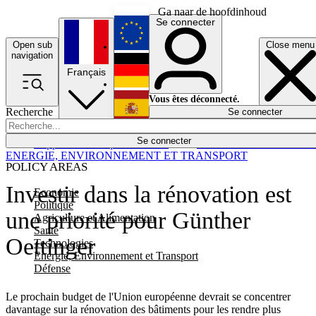
Ga naar de hoofdinhoud
Se connecter
Open sub
Close menu
English
navigation
Français
Deutsch
Vous êtes déconnecté.
Recherche
Se connecter
Español
Lumières éteintes
Se connecter
Rapporteur
Politique
Économie
Newsletters
Evénements
Em
ENERGIE, ENVIRONNEMENT ET TRANSPORT
POLICY AREAS
Investir dans la rénovation est
Economie
Politique
une priorité pour Günther
Agriculture et Alimentation
Santé
Oettinger
Technologies
Energie, Environnement et Transport
Défense
Le prochain budget de l'Union européenne devrait se concentrer
davantage sur la rénovation des bâtiments pour les rendre plus