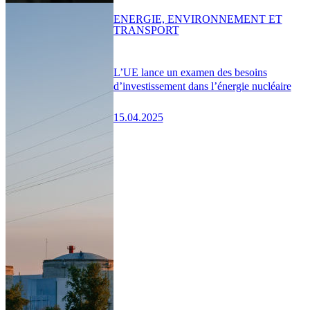
ENERGIE, ENVIRONNEMENT ET
TRANSPORT
L’UE lance un examen des besoins
d’investissement dans l’énergie nucléaire
15.04.2025