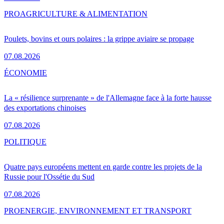
PRO
AGRICULTURE & ALIMENTATION
Poulets, bovins et ours polaires : la grippe aviaire se propage
07.08.2026
ÉCONOMIE
La « résilience surprenante » de l'Allemagne face à la forte hausse
des exportations chinoises
07.08.2026
POLITIQUE
Quatre pays européens mettent en garde contre les projets de la
Russie pour l'Ossétie du Sud
07.08.2026
PRO
ENERGIE, ENVIRONNEMENT ET TRANSPORT