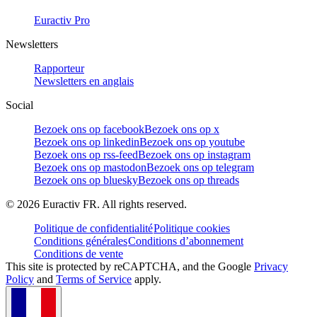
Euractiv Pro
Newsletters
Rapporteur
Newsletters en anglais
Social
Bezoek ons op facebook
Bezoek ons op x
Bezoek ons op linkedin
Bezoek ons op youtube
Bezoek ons op rss-feed
Bezoek ons op instagram
Bezoek ons op mastodon
Bezoek ons op telegram
Bezoek ons op bluesky
Bezoek ons op threads
©
2026
Euractiv FR. All rights reserved.
Politique de confidentialité
Politique cookies
Conditions générales
Conditions d’abonnement
Conditions de vente
This site is protected by reCAPTCHA, and the Google
Privacy
Policy
and
Terms of Service
apply.