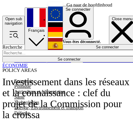
Ga naar de hoofdinhoud
Se connecter
Open sub
Close menu
English
navigation
Français
Deutsch
Vous êtes déconnecté.
Recherche
Se connecter
Español
Lumières éteintes
Se connecter
Rapporteur
Politique
Économie
Newsletters
Evénements
Em
ÉCONOMIE
POLICY AREAS
Investissement dans les réseaux
Economie
Politique
et la connaissance : clef du
Agriculture et Alimentation
Santé
projet de la Commission pour
Technologies
Energie, Environnement et Transport
la croissa
Défense