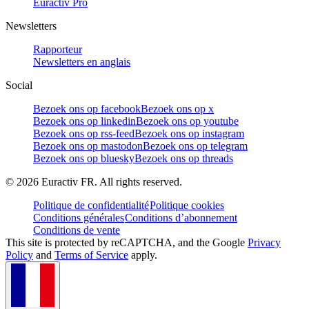
Euractiv Pro
Newsletters
Rapporteur
Newsletters en anglais
Social
Bezoek ons op facebook
Bezoek ons op x
Bezoek ons op linkedin
Bezoek ons op youtube
Bezoek ons op rss-feed
Bezoek ons op instagram
Bezoek ons op mastodon
Bezoek ons op telegram
Bezoek ons op bluesky
Bezoek ons op threads
©
2026
Euractiv FR. All rights reserved.
Politique de confidentialité
Politique cookies
Conditions générales
Conditions d’abonnement
Conditions de vente
This site is protected by reCAPTCHA, and the Google
Privacy
Policy
and
Terms of Service
apply.