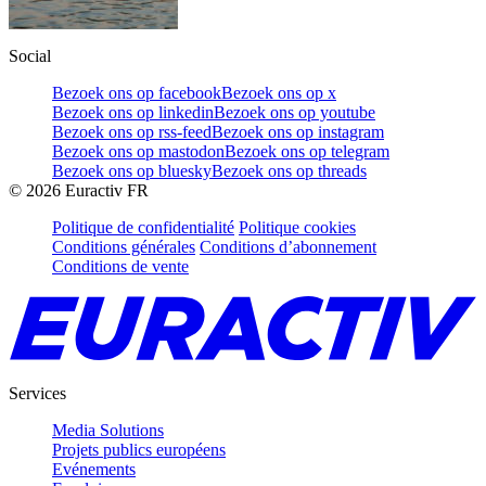
Social
Bezoek ons op facebook
Bezoek ons op x
Bezoek ons op linkedin
Bezoek ons op youtube
Bezoek ons op rss-feed
Bezoek ons op instagram
Bezoek ons op mastodon
Bezoek ons op telegram
Bezoek ons op bluesky
Bezoek ons op threads
©
2026
Euractiv FR
Politique de confidentialité
Politique cookies
Conditions générales
Conditions d’abonnement
Conditions de vente
Services
Media Solutions
Projets publics européens
Evénements