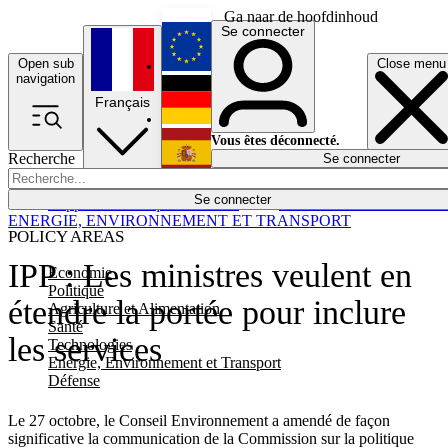
Ga naar de hoofdinhoud
Se connecter
Open sub
Close menu
English
navigation
Français
Deutsch
Vous êtes déconnecté.
Recherche
Se connecter
Español
Lumières éteintes
Se connecter
Rapporteur
Politique
Économie
Newsletters
Evénements
Em
ENERGIE, ENVIRONNEMENT ET TRANSPORT
POLICY AREAS
IPP : Les ministres veulent en
Economie
Politique
étendre la portée pour inclure
Agriculture et Alimentation
Santé
les services
Technologies
Energie, Environnement et Transport
Défense
Le 27 octobre, le Conseil Environnement a amendé de façon
significative la communication de la Commission sur la politique