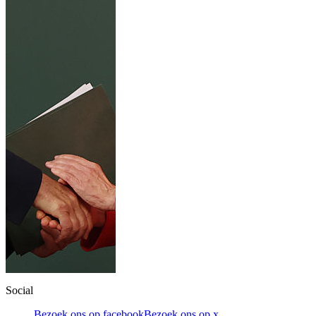
Social
Bezoek ons op facebook
Bezoek ons op x