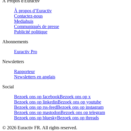
À Propos d'Euractiv
À propos d’Euractiv
Contactez-nous
Mediahuis
Communiqués de presse
Publicité politique
Abonnements
Euractiv Pro
Newsletters
Rapporteur
Newsletters en anglais
Social
Bezoek ons op facebook
Bezoek ons op x
Bezoek ons op linkedin
Bezoek ons op youtube
Bezoek ons op rss-feed
Bezoek ons op instagram
Bezoek ons op mastodon
Bezoek ons op telegram
Bezoek ons op bluesky
Bezoek ons op threads
©
2026
Euractiv FR. All rights reserved.