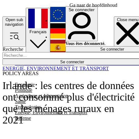
Ga naar de hoofdinhoud
Se connecter
Open sub
Close menu
English
navigation
Français
Deutsch
Vous êtes déconnecté.
Recherche
Se connecter
Español
Lumières éteintes
Se connecter
Rapporteur
Politique
Économie
Newsletters
Evénements
Em
ENERGIE, ENVIRONNEMENT ET TRANSPORT
POLICY AREAS
Irlande : les centres de données
Economie
Politique
ont consommé plus d'électricité
Agriculture et Alimentation
Santé
que les ménages ruraux en
Technologies
Energie, Environnement et Transport
2021
Défense