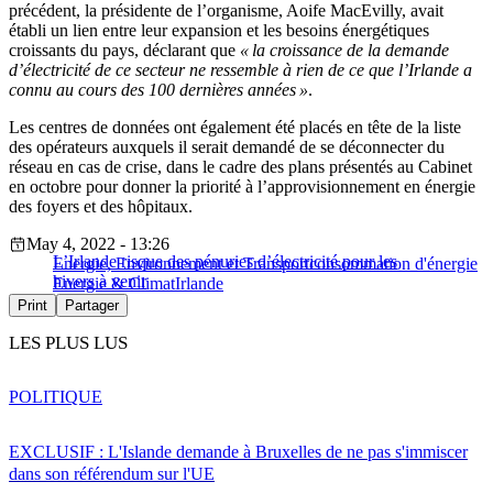
précédent, la présidente de l’organisme, Aoife MacEvilly, avait
établi un lien entre leur expansion et les besoins énergétiques
croissants du pays, déclarant que
« la croissance de la demande
d’électricité de ce secteur ne ressemble à rien de ce que l’Irlande a
connu au cours des 100 dernières années »
.
Les centres de données ont également été placés en tête de la liste
des opérateurs auxquels il serait demandé de se déconnecter du
réseau en cas de crise, dans le cadre des plans présentés au Cabinet
en octobre pour donner la priorité à l’approvisionnement en énergie
des foyers et des hôpitaux.
May 4, 2022 - 13:26
L’Irlande risque des pénuries d’électricité pour les
Energie, Environnement et Transport
consommation d'énergie
hivers à venir
Energie & Climat
Irlande
Print
Partager
LES PLUS LUS
POLITIQUE
EXCLUSIF : L'Islande demande à Bruxelles de ne pas s'immiscer
dans son référendum sur l'UE