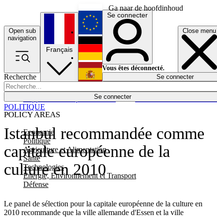
Ga naar de hoofdinhoud
Se connecter
Open sub
Close menu
English
navigation
Français
Deutsch
Vous êtes déconnecté.
Recherche
Se connecter
Español
Lumières éteintes
Se connecter
Rapporteur
Politique
Économie
Newsletters
Evénements
Em
POLITIQUE
POLICY AREAS
Istanbul recommandée comme
Economie
Politique
capitale européenne de la
Agriculture et Alimentation
Santé
culture en 2010
Technologies
Energie, Environnement et Transport
Défense
Le panel de sélection pour la capitale européenne de la culture en
2010 recommande que la ville allemande d'Essen et la ville