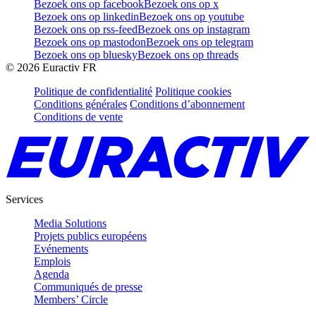
Bezoek ons op facebook
Bezoek ons op x
Bezoek ons op linkedin
Bezoek ons op youtube
Bezoek ons op rss-feed
Bezoek ons op instagram
Bezoek ons op mastodon
Bezoek ons op telegram
Bezoek ons op bluesky
Bezoek ons op threads
©
2026
Euractiv FR
Politique de confidentialité
Politique cookies
Conditions générales
Conditions d’abonnement
Conditions de vente
Services
Media Solutions
Projets publics européens
Evénements
Emplois
Agenda
Communiqués de presse
Members’ Circle