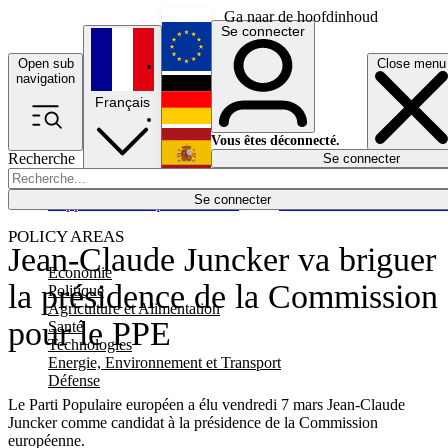
Ga naar de hoofdinhoud
Se connecter
Open sub
Close menu
English
navigation
Français
Deutsch
Vous êtes déconnecté.
Recherche
Se connecter
Español
Lumières éteintes
Se connecter
Rapporteur
Politique
Économie
Newsletters
Evénements
Em
POLICY AREAS
Jean-Claude Juncker va briguer
Economie
la présidence de la Commission
Politique
Agriculture et Alimentation
pour le PPE
Santé
Technologies
Energie, Environnement et Transport
Défense
Le Parti Populaire européen a élu vendredi 7 mars Jean-Claude
Juncker comme candidat à la présidence de la Commission
européenne.