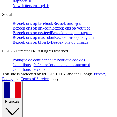
Rapporteur
Newsletters en anglais
Social
Bezoek ons op facebook
Bezoek ons op x
Bezoek ons op linkedin
Bezoek ons op youtube
Bezoek ons op rss-feed
Bezoek ons op instagram
Bezoek ons op mastodon
Bezoek ons op telegram
Bezoek ons op bluesky
Bezoek ons op threads
©
2026
Euractiv FR. All rights reserved.
Politique de confidentialité
Politique cookies
Conditions générales
Conditions d’abonnement
Conditions de vente
This site is protected by reCAPTCHA, and the Google
Privacy
Policy
and
Terms of Service
apply.
Français