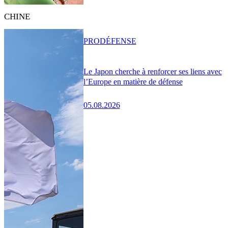
CHINE
PRO
DÉFENSE
Le Japon cherche à renforcer ses liens avec
l’Europe en matière de défense
05.08.2026