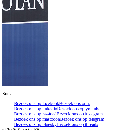
Social
Bezoek ons op facebook
Bezoek ons op x
Bezoek ons op linkedin
Bezoek ons op youtube
Bezoek ons op rss-feed
Bezoek ons op instagram
Bezoek ons op mastodon
Bezoek ons op telegram
Bezoek ons op bluesky
Bezoek ons op threads
©
2026
Euractiv FR