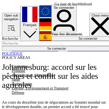
Ga naar de hoofdinhoud
Se connecter
Open sub
Close menu
English
navigation
Français
Deutsch
Vous êtes déconnecté.
Recherche
Se connecter
Español
Lumières éteintes
Se connecter
Rapporteur
Politique
Économie
Newsletters
Evénements
Em
POLITIQUE
POLICY AREAS
Johannesburg: accord sur les
Economie
Politique
pêches et conflit sur les aides
Agriculture et Alimentation
Santé
agricoles
Technologies
Energie, Environnement et Transport
Défense
Au cours du deuxième jour de négociations au Sommet mondial sur
le développement durable, un premier accord a été trouvé pour