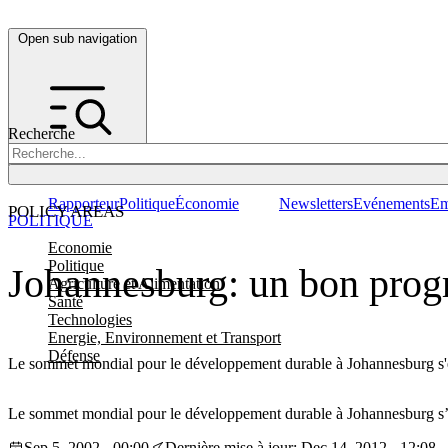
Open sub navigation
Recherche
Rapporteur
Politique
Économie
Newsletters
Evénements
Em
POLICY AREAS
POLITIQUE
Economie
Politique
Johannesburg: un bon prog
Agriculture et Alimentation
Santé
Technologies
Energie, Environnement et Transport
Défense
Le sommet mondial pour le développement durable à Johannesburg s'est
Le sommet mondial pour le développement durable à Johannesburg s’est
Sep 5, 2002 - 00:00
Dernière mise à jour: Dec 14, 2012 - 12:08