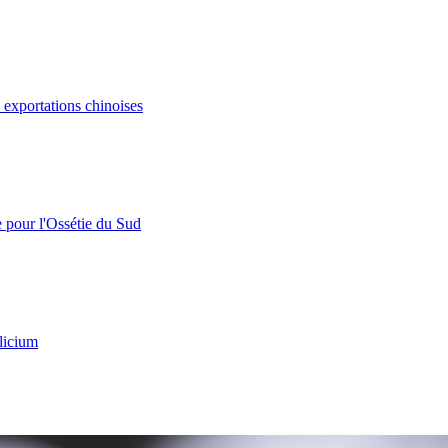
s exportations chinoises
e pour l'Ossétie du Sud
licium