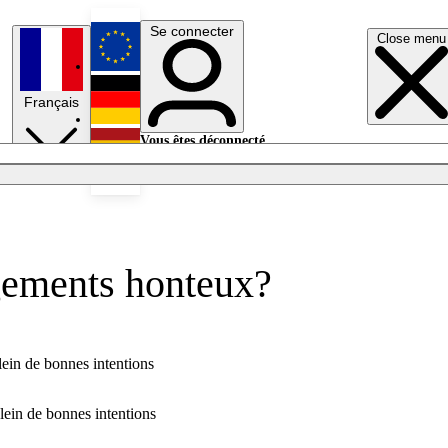
Se connecter
Close menu
English
Français
Deutsch
Vous êtes déconnecté.
Se connecter
Español
Lumières éteintes
gements honteux?
ein de bonnes intentions
lein de bonnes intentions