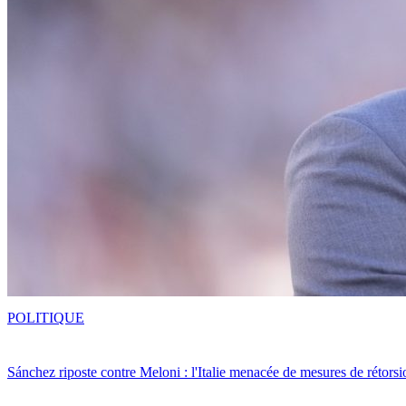
POLITIQUE
Sánchez riposte contre Meloni : l'Italie menacée de mesures de rétorsi