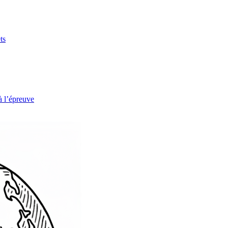
ts
à l’épreuve