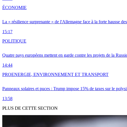
ÉCONOMIE
La « résilience surprenante » de l'Allemagne face à la forte hausse de
15:17
POLITIQUE
Quatre pays européens mettent en garde contre les projets de la Russi
14:44
PRO
ENERGIE, ENVIRONNEMENT ET TRANSPORT
Panneaux solaires et puces : Trump impose 15% de taxes sur le polysi
13:58
PLUS DE CETTE SECTION