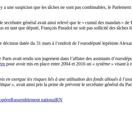
l y a une suspicion que les tâches ne sont pas combinables, le Parlement 
 le secrétaire général avait ainsi relevé que le « cumul des mandats » de
ous en tant que député, François Paradol ne soit pas sollicité des tâches 
 décision datée du 31 mars à l’endroit de l’eurodéputé lepéniste Alexa
el de Paris avait rendu son jugement dans l’affaire des assistants d’eu
Pen
pour avoir mis en place entre 2004 et 2016 un
« système »
visant à 
is en exergue les risques liés à une utilisation des fonds alloués à l’as
itique »
, avait ainsi pris la peine de prévenir le secrétaire général du 
ropéen
Rassemblement national
RN