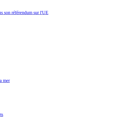
s son référendum sur l'UE
la mer
ts