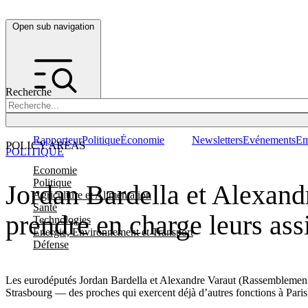
Open sub navigation
Recherche
Rapporteur
Politique
Économie
Newsletters
Evénements
Em
POLICY AREAS
POLITIQUE
Economie
Politique
Jordan Bardella et Alexand
Agriculture et Alimentation
Santé
prendre en charge leurs ass
Technologies
Energie, Environnement et Transport
Défense
Les eurodéputés Jordan Bardella et Alexandre Varaut (Rassemblement na
Strasbourg — des proches qui exercent déjà d’autres fonctions à Paris