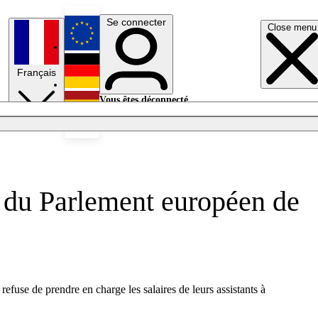
Se connecter
Close menu
English
Français
Deutsch
Vous êtes déconnecté.
Se connecter
Español
Lumières éteintes
s du Parlement européen de
use de prendre en charge les salaires de leurs assistants à