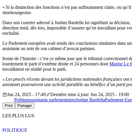
« Si la distinction des fonctions n’est pas suffisamment claire, ou qu’i
strasbourgeoise.
Dans son courrier adressé à Jordan Bardella lui signifiant sa décision,
direction rend, dès lors, impossible d’assurer qu’en travaillant pour v
enchaîné.
Le Parlement européen avait rendu des conclusions similaires dans une
assistante au sein de son cabinet d’avocat parisien.
Ironie de l’histoire : c’est ce même jour que le tribunal correctionn
lourdement le parti d’extrême droite et 24 personnes dont
Marine Le 
travaillaient en réalité pour le parti.
« Les procès récents devant les juridictions nationales françaises ont m
assistants poursuivent une activité parallèle au bénéfice d’un parti pol
Jun 24, 2025 - 17:49
Dernière mise à jour: Jun 24, 2025 - 19:00
Politique
assistants parlementaires
Jordan Bardella
Parlement Eu
Print
Partager
LES PLUS LUS
POLITIQUE