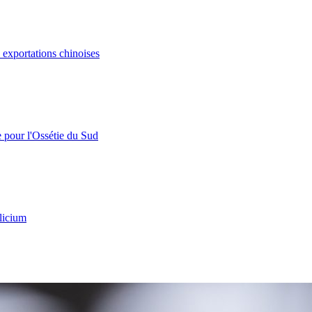
s exportations chinoises
e pour l'Ossétie du Sud
licium