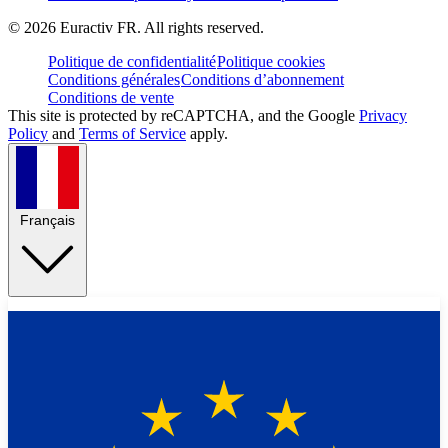
©
2026
Euractiv FR. All rights reserved.
Politique de confidentialité
Politique cookies
Conditions générales
Conditions d’abonnement
Conditions de vente
This site is protected by reCAPTCHA, and the Google
Privacy
Policy
and
Terms of Service
apply.
Français