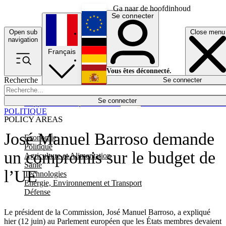
Ga naar de hoofdinhoud
Se connecter
Open sub
Close menu
English
navigation
Français
Deutsch
Vous êtes déconnecté.
Recherche
Se connecter
Español
Lumières éteintes
Se connecter
Rapporteur
Politique
Économie
Newsletters
Evénements
Em
POLITIQUE
POLICY AREAS
José Manuel Barroso demande
Economie
Politique
un compromis sur le budget de
Agriculture et Alimentation
Santé
l’UE
Technologies
Energie, Environnement et Transport
Défense
Le président de la Commission, José Manuel Barroso, a expliqué
hier (12 juin) au Parlement européen que les États membres devaient