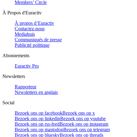
Members’ Circle
À Propos d'Euractiv
À propos d’Euractiv
Contactez-nous
Mediahuis
Communiqués de presse
Publicité politique
Abonnements
Euractiv Pro
Newsletters
Rapporteur
Newsletters en anglais
Social
Bezoek ons op facebook
Bezoek ons op x
Bezoek ons op linkedin
Bezoek ons op youtube
Bezoek ons op rss-feed
Bezoek ons op instagram
Bezoek ons op mastodon
Bezoek ons op telegram
Bezoek ons op bluesky
Bezoek ons op threads