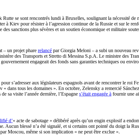
tte se sont rencontrés lundi à Bruxelles, soulignant la nécessité de mai
ter à Kiev pour résister à l’agression continue de la Russie et sur le r
des sanctions plus sévères et un soutien économique et militaire soutenu
ent – un projet phare
relancé
par Giorgia Meloni – a subi un nouveau rev
inistère des Transports et Stretto di Messina S.p.A. Le ministre des Tra
 gouvernement engageait des fonds sans garanties techniques ou enviro
our s’adresser aux législateurs espagnols avant de rencontrer le roi Fe
Kiev « dans tous les domaines ». En octobre, Zelensky a remercié Sánch
s de sa visite l’année dernière, l’Espagne
s’était engagée à
fournir une a
ifié d’
« acte de sabotage » délibéré après qu’un engin explosif a endom
e. Aucun blessé n’a été signalé, et si certains ont pointé du doigt la Ru
é par Moscou, même si son implication « ne peut être exclue ».