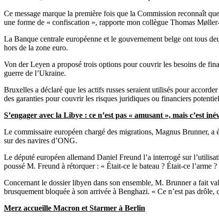
Ce message marque la première fois que la Commission reconnaît que ce 
une forme de « confiscation », rapporte mon collègue Thomas Mølle
La Banque centrale européenne et le gouvernement belge ont tous deux av
hors de la zone euro.
Von der Leyen a proposé trois options pour couvrir les besoins de fin
guerre de l’Ukraine.
Bruxelles a déclaré que les actifs russes seraient utilisés pour accord
des garanties pour couvrir les risques juridiques ou financiers potentiel
S’engager avec la Libye : ce n’est pas « amusant », mais c’est inév
Le commissaire européen chargé des migrations, Magnus Brunner, a été
sur des navires d’ONG.
Le député européen allemand Daniel Freund l’a interrogé sur l’utilisat
poussé M. Freund à rétorquer : « Était-ce le bateau ? Était-ce l’arme ?
Concernant le dossier libyen dans son ensemble, M. Brunner a fait valoi
brusquement bloquée à son arrivée à Benghazi. « Ce n’est pas drôle, ce 
Merz accueille Macron et Starmer à Berlin