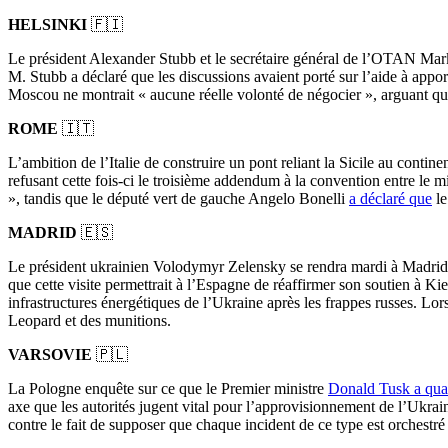
HELSINKI
🇫🇮
Le président Alexander Stubb et le secrétaire général de l’OTAN Mark Ru
M. Stubb a déclaré que les discussions avaient porté sur l’aide à appor
Moscou ne montrait « aucune réelle volonté de négocier », arguant que 
ROME
🇮🇹
L’ambition de l’Italie de construire un pont reliant la Sicile au contin
refusant cette fois-ci le troisième addendum à la convention entre le m
», tandis que le député vert de gauche Angelo Bonelli
a déclaré que
le
MADRID
🇪🇸
Le président ukrainien Volodymyr Zelensky se rendra mardi à Madrid p
que cette visite permettrait à l’Espagne de réaffirmer son soutien à 
infrastructures énergétiques de l’Ukraine après les frappes russes. Lor
Leopard et des munitions.
VARSOVIE
🇵🇱
La Pologne enquête sur ce que le Premier ministre
Donald Tusk a qual
axe que les autorités jugent vital pour l’approvisionnement de l’Ukrain
contre le fait de supposer que chaque incident de ce type est orchestr