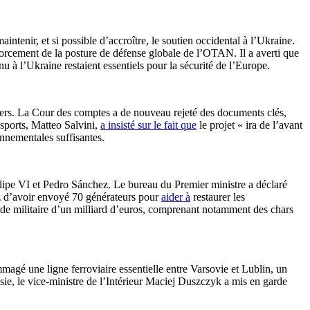
ntenir, et si possible d’accroître, le soutien occidental à l’Ukraine.
enforcement de la posture de défense globale de l’OTAN. Il a averti que
 à l’Ukraine restaient essentiels pour la sécurité de l’Europe.
ers. La Cour des comptes a de nouveau rejeté des documents clés,
nsports, Matteo Salvini,
a insisté sur le fait que
le projet « ira de l’avant
nnementales suffisantes.
lipe VI et Pedro Sánchez. Le bureau du Premier ministre a déclaré
ez d’avoir envoyé 70 générateurs pour
aider à
restaurer les
ide militaire d’un milliard d’euros, comprenant notamment des chars
magé une ligne ferroviaire essentielle entre Varsovie et Lublin, un
ssie, le vice-ministre de l’Intérieur Maciej Duszczyk a mis en garde