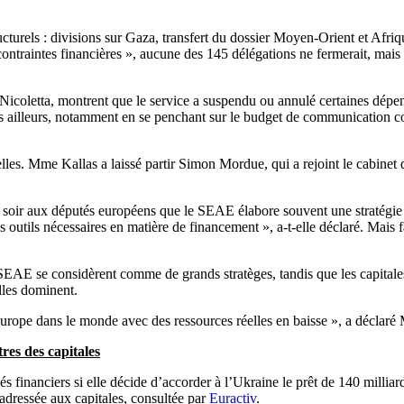
cturels : divisions sur Gaza, transfert du dossier Moyen-Orient et Af
ntraintes financières », aucune des 145 délégations ne fermerait, mais q
coletta, montrent que le service a suspendu ou annulé certaines dépenses
s ailleurs, notamment en se penchant sur le budget de communication 
elles. Mme Kallas a laissé partir Simon Mordue, qui a rejoint le cabinet
r soir aux députés européens que le SEAE élabore souvent une stratégie 
ils nécessaires en matière de financement », a-t-elle déclaré. Mais fair
u SEAE se considèrent comme de grands stratèges, tandis que les capitale
lles dominent.
urope dans le monde avec des ressources réelles en baisse », a déclaré 
tres des capitales
 financiers si elle décide d’accorder à l’Ukraine le prêt de 140 milliar
adressée aux capitales, consultée par
Euractiv
.