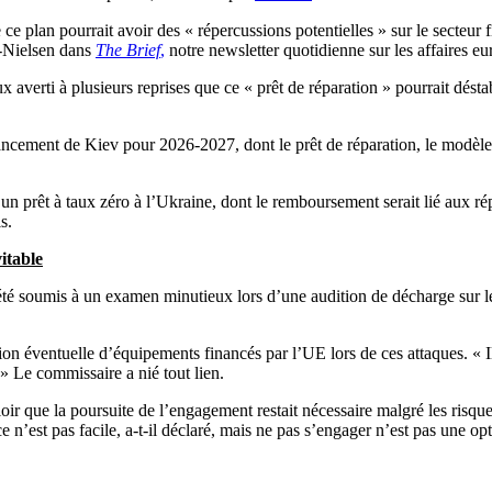
plan pourrait avoir des « répercussions potentielles » sur le secteur f
r-Nielsen dans
The Brief
,
notre newsletter quotidienne sur les affaires e
erti à plusieurs reprises que ce « prêt de réparation » pourrait déstabi
ancement de Kiev pour 2026-2027, dont le prêt de réparation, le modèle 
er un prêt à taux zéro à l’Ukraine, dont le remboursement serait lié aux 
s.
itable
 soumis à un examen minutieux lors d’une audition de décharge sur les i
ion éventuelle d’équipements financés par l’UE lors de ces attaques. « 
 » Le commissaire a nié tout lien.
r que la poursuite de l’engagement restait nécessaire malgré les risques
n’est pas facile, a-t-il déclaré, mais ne pas s’engager n’est pas une opt