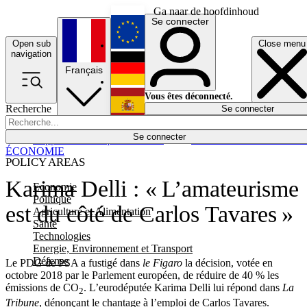
Ga naar de hoofdinhoud
Se connecter
Open sub
Close menu
English
navigation
Français
Deutsch
Vous êtes déconnecté.
Recherche
Se connecter
Español
Lumières éteintes
Se connecter
Rapporteur
Politique
Économie
Newsletters
Evénements
Em
ÉCONOMIE
POLICY AREAS
Karima Delli : « L’amateurisme
Economie
Politique
est du côté de Carlos Tavares »
Agriculture et Alimentation
Santé
Technologies
Energie, Environnement et Transport
Défense
Le PDG de PSA a fustigé dans
le Figaro
la décision, votée en
octobre 2018 par le Parlement européen, de réduire de 40 % les
émissions de CO
. L’eurodéputée Karima Delli lui répond dans
La
2
Tribune
, dénonçant le chantage à l’emploi de Carlos Tavares.