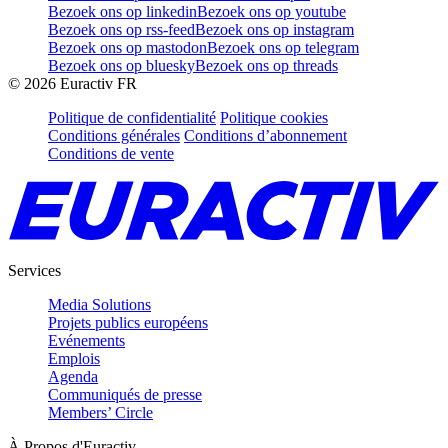
Bezoek ons op linkedin
Bezoek ons op youtube
Bezoek ons op rss-feed
Bezoek ons op instagram
Bezoek ons op mastodon
Bezoek ons op telegram
Bezoek ons op bluesky
Bezoek ons op threads
©
2026
Euractiv FR
Politique de confidentialité
Politique cookies
Conditions générales
Conditions d’abonnement
Conditions de vente
Services
Media Solutions
Projets publics européens
Evénements
Emplois
Agenda
Communiqués de presse
Members’ Circle
À Propos d'Euractiv