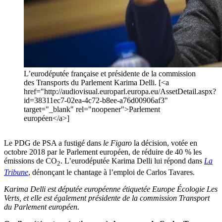
L’eurodéputée française et présidente de la commission
des Transports du Parlement Karima Delli. [<a
href="http://audiovisual.europarl.europa.eu/AssetDetail.aspx?
id=38311ec7-02ea-4c72-b8ee-a76d00906af3"
target="_blank" rel="noopener">Parlement
européen</a>]
Le PDG de PSA a fustigé dans
le Figaro
la décision, votée en
octobre 2018 par le Parlement européen, de réduire de 40 % les
émissions de CO
. L’eurodéputée Karima Delli lui répond dans
La
2
Tribune
, dénonçant le chantage à l’emploi de Carlos Tavares.
Karima Delli est députée européenne étiquetée Europe Écologie Les
Verts, et elle est également présidente de la commission Transport
du Parlement européen.