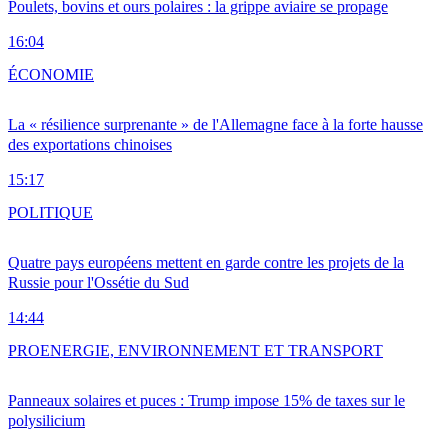
Poulets, bovins et ours polaires : la grippe aviaire se propage
16:04
ÉCONOMIE
La « résilience surprenante » de l'Allemagne face à la forte hausse
des exportations chinoises
15:17
POLITIQUE
Quatre pays européens mettent en garde contre les projets de la
Russie pour l'Ossétie du Sud
14:44
PRO
ENERGIE, ENVIRONNEMENT ET TRANSPORT
Panneaux solaires et puces : Trump impose 15% de taxes sur le
polysilicium