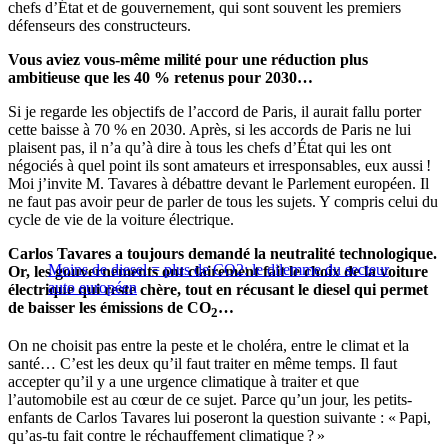
chefs d’État et de gouvernement, qui sont souvent les premiers
défenseurs des constructeurs.
Vous aviez vous-même milité pour une réduction plus
ambitieuse que les 40 % retenus pour 2030…
Si je regarde les objectifs de l’accord de Paris, il aurait fallu porter
cette baisse à 70 % en 2030. Après, si les accords de Paris ne lui
plaisent pas, il n’a qu’à dire à tous les chefs d’État qui les ont
négociés à quel point ils sont amateurs et irresponsables, eux aussi !
Moi j’invite M. Tavares à débattre devant le Parlement européen. Il
ne faut pas avoir peur de parler de tous les sujets. Y compris celui du
cycle de vie de la voiture électrique.
Carlos Tavares a toujours demandé la neutralité technologique.
Moins de diesel = plus de CO2: le dilemme du secteur
Or, les gouvernements ont clairement fait le choix de la voiture
auto européen
électrique qui reste chère, tout en récusant le diesel qui permet
de baisser les émissions de CO
…
2
On ne choisit pas entre la peste et le choléra, entre le climat et la
santé… C’est les deux qu’il faut traiter en même temps. Il faut
accepter qu’il y a une urgence climatique à traiter et que
l’automobile est au cœur de ce sujet. Parce qu’un jour, les petits-
enfants de Carlos Tavares lui poseront la question suivante : « Papi,
qu’as-tu fait contre le réchauffement climatique ? »