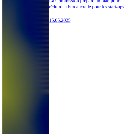
La Commission prépare un plan pour
réduire la bureaucratie pour les start-ups
15.05.2025