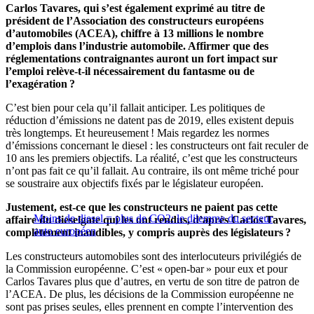
Carlos Tavares, qui s’est également exprimé au titre de
président de l’Association des constructeurs européens
d’automobiles (ACEA), chiffre à 13 millions le nombre
d’emplois dans l’industrie automobile. Affirmer que des
réglementations contraignantes auront un fort impact sur
l’emploi relève-t-il nécessairement du fantasme ou de
l’exagération ?
C’est bien pour cela qu’il fallait anticiper. Les politiques de
réduction d’émissions ne datent pas de 2019, elles existent depuis
très longtemps. Et heureusement ! Mais regardez les normes
d’émissions concernant le diesel : les constructeurs ont fait reculer de
10 ans les premiers objectifs. La réalité, c’est que les constructeurs
n’ont pas fait ce qu’il fallait. Au contraire, ils ont même triché pour
se soustraire aux objectifs fixés par le législateur européen.
Justement, est-ce que les constructeurs ne paient pas cette
Moins de diesel = plus de CO2: le dilemme du secteur
affaire du dieselgate qui les ont rendus, d’après Carlos Tavares,
auto européen
complètement inaudibles, y compris auprès des législateurs ?
Les constructeurs automobiles sont des interlocuteurs privilégiés de
la Commission européenne. C’est « open-bar » pour eux et pour
Carlos Tavares plus que d’autres, en vertu de son titre de patron de
l’ACEA. De plus, les décisions de la Commission européenne ne
sont pas prises seules, elles prennent en compte l’intervention des