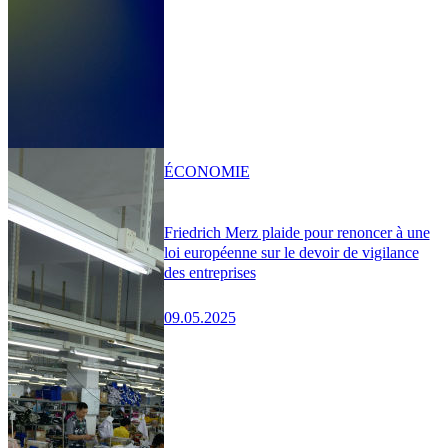
ÉCONOMIE
Friedrich Merz plaide pour renoncer à une
loi européenne sur le devoir de vigilance
des entreprises
09.05.2025