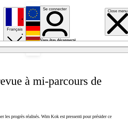
Se connecter
Close menu
English
Français
Deutsch
Vous êtes déconnecté.
Se connecter
Español
Lumières éteintes
 revue à mi-parcours de
er les progrès réalisés. Wim Kok est pressenti pour présider ce