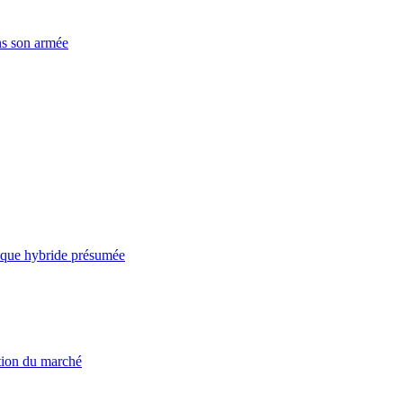
ns son armée
taque hybride présumée
ation du marché