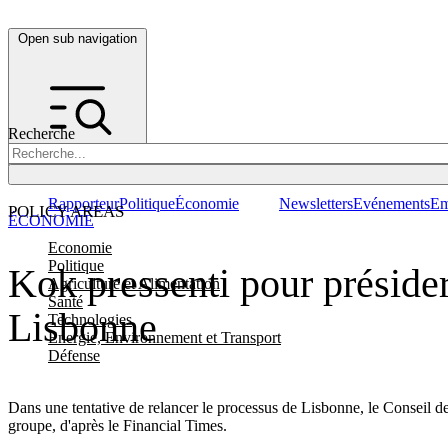
Open sub navigation
Recherche
Rapporteur
Politique
Économie
Newsletters
Evénements
Em
POLICY AREAS
ÉCONOMIE
Economie
Politique
Kok pressenti pour présider
Agriculture et Alimentation
Santé
Lisbonne
Technologies
Energie, Environnement et Transport
Défense
Dans une tentative de relancer le processus de Lisbonne, le Conseil de
groupe, d'après le Financial Times.