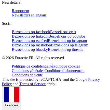
Newsletters
Rapporteur
Newsletters en anglais
Social
Bezoek ons op facebook
Bezoek ons op x
Bezoek ons op linkedin
Bezoek ons op youtube
Bezoek ons op rss-feed
Bezoek ons op instagram
Bezoek ons op mastodon
Bezoek ons op telegram
Bezoek ons op bluesky
Bezoek ons op threads
©
2026
Euractiv FR. All rights reserved.
Politique de confidentialité
Politique cookies
Conditions générales
Conditions d’abonnement
Conditions de vente
This site is protected by reCAPTCHA, and the Google
Privacy
Policy
and
Terms of Service
apply.
Français