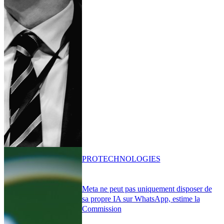
PRO
TECHNOLOGIES
Meta ne peut pas uniquement disposer de
sa propre IA sur WhatsApp, estime la
Commission