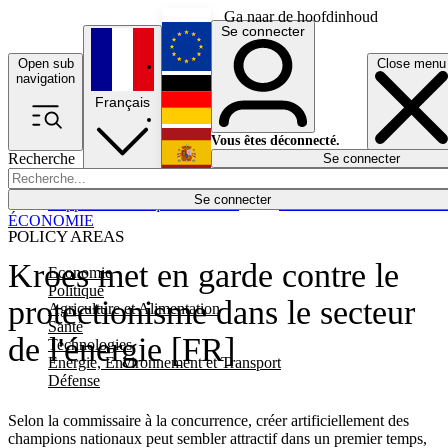
Ga naar de hoofdinhoud
Se connecter
Open sub
Close menu
English
navigation
Français
Deutsch
Vous êtes déconnecté.
Recherche
Se connecter
Español
Lumières éteintes
Se connecter
Rapporteur
Politique
Économie
Newsletters
Evénements
Em
ÉCONOMIE
POLICY AREAS
Kroes met en garde contre le
Economie
Politique
protectionisme dans le secteur
Agriculture et Alimentation
Santé
de l'énergie [FR]
Technologies
Energie, Environnement et Transport
Défense
Selon la commissaire à la concurrence, créer artificiellement des
champions nationaux peut sembler attractif dans un premier temps,