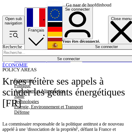
Ga naar de hoofdinhoud
Se connecter
Open sub
Close menu
English
navigation
Français
Deutsch
Vous êtes déconnecté.
Recherche
Se connecter
Español
Lumières éteintes
Se connecter
Rapporteur
Politique
Économie
Newsletters
Evénements
Em
ÉCONOMIE
POLICY AREAS
Kroes réitère ses appels à
Economie
Politique
scinder les géants énergétiques
Agriculture et Alimentation
Santé
[FR]
Technologies
Energie, Environnement et Transport
Défense
La commissaire responsable de la politique antitrust a de nouveau
appelé à une 'dissociation de la propriété', défiant la France et