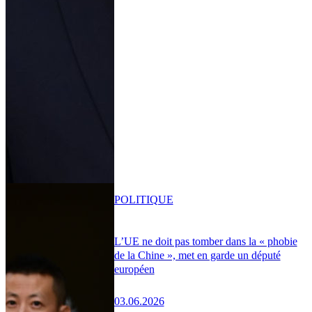
POLITIQUE
L’UE ne doit pas tomber dans la « phobie
de la Chine », met en garde un député
européen
03.06.2026