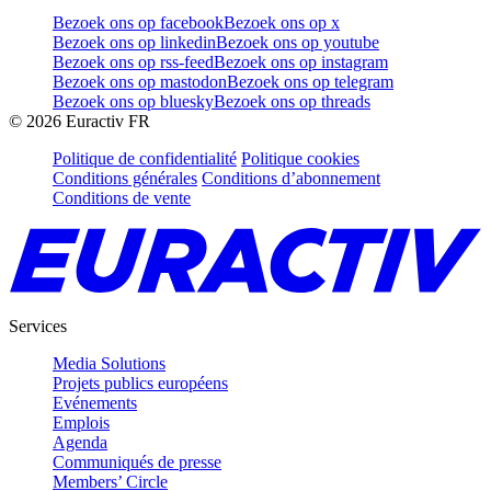
Bezoek ons op facebook
Bezoek ons op x
Bezoek ons op linkedin
Bezoek ons op youtube
Bezoek ons op rss-feed
Bezoek ons op instagram
Bezoek ons op mastodon
Bezoek ons op telegram
Bezoek ons op bluesky
Bezoek ons op threads
©
2026
Euractiv FR
Politique de confidentialité
Politique cookies
Conditions générales
Conditions d’abonnement
Conditions de vente
Services
Media Solutions
Projets publics européens
Evénements
Emplois
Agenda
Communiqués de presse
Members’ Circle