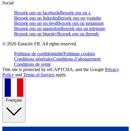
Social
Bezoek ons op facebook
Bezoek ons op x
Bezoek ons op linkedin
Bezoek ons op youtube
Bezoek ons op rss-feed
Bezoek ons op instagram
Bezoek ons op mastodon
Bezoek ons op telegram
Bezoek ons op bluesky
Bezoek ons op threads
©
2026
Euractiv FR. All rights reserved.
Politique de confidentialité
Politique cookies
Conditions générales
Conditions d’abonnement
Conditions de vente
This site is protected by reCAPTCHA, and the Google
Privacy
Policy
and
Terms of Service
apply.
Français