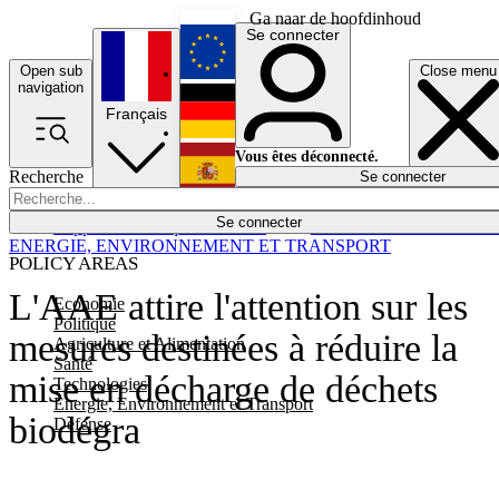
Ga naar de hoofdinhoud
Se connecter
Open sub
Close menu
English
navigation
Français
Deutsch
Vous êtes déconnecté.
Recherche
Se connecter
Español
Lumières éteintes
Se connecter
Rapporteur
Politique
Économie
Newsletters
Evénements
Em
ENERGIE, ENVIRONNEMENT ET TRANSPORT
POLICY AREAS
L'AAE attire l'attention sur les
Economie
Politique
mesures destinées à réduire la
Agriculture et Alimentation
Santé
mise en décharge de déchets
Technologies
Energie, Environnement et Transport
biodégra
Défense