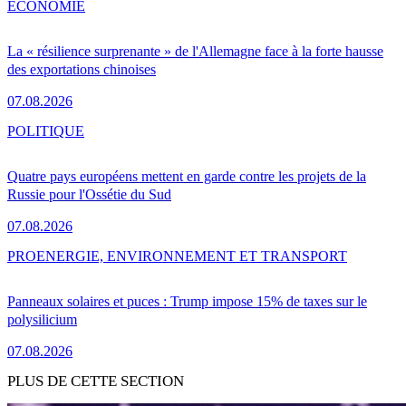
ÉCONOMIE
La « résilience surprenante » de l'Allemagne face à la forte hausse
des exportations chinoises
07.08.2026
POLITIQUE
Quatre pays européens mettent en garde contre les projets de la
Russie pour l'Ossétie du Sud
07.08.2026
PRO
ENERGIE, ENVIRONNEMENT ET TRANSPORT
Panneaux solaires et puces : Trump impose 15% de taxes sur le
polysilicium
07.08.2026
PLUS DE CETTE SECTION