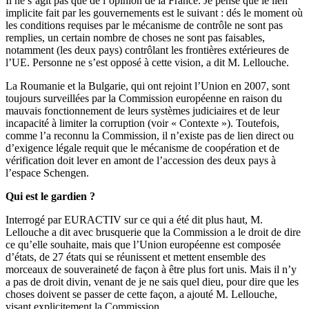
Il ne s’agit pas que de l’opinion de la France. Je pense que le lien
implicite fait par les gouvernements est le suivant : dés le moment où
les conditions requises par le mécanisme de contrôle ne sont pas
remplies, un certain nombre de choses ne sont pas faisables,
notamment (les deux pays) contrôlant les frontières extérieures de
l’UE. Personne ne s’est opposé à cette vision, a dit M. Lellouche.
La Roumanie et la Bulgarie, qui ont rejoint l’Union en 2007, sont
toujours surveillées par la Commission européenne en raison du
mauvais fonctionnement de leurs systèmes judiciaires et de leur
incapacité à limiter la corruption (voir « Contexte »). Toutefois,
comme l’a reconnu la Commission, il n’existe pas de lien direct ou
d’exigence légale requit que le mécanisme de coopération et de
vérification doit lever en amont de l’accession des deux pays à
l’espace Schengen.
Qui est le gardien ?
Interrogé par EURACTIV sur ce qui a été dit plus haut, M.
Lellouche a dit avec brusquerie que la Commission a le droit de dire
ce qu’elle souhaite, mais que l’Union européenne est composée
d’états, de 27 états qui se réunissent et mettent ensemble des
morceaux de souveraineté de façon à être plus fort unis. Mais il n’y
a pas de droit divin, venant de je ne sais quel dieu, pour dire que les
choses doivent se passer de cette façon, a ajouté M. Lellouche,
visant explicitement la Commission.