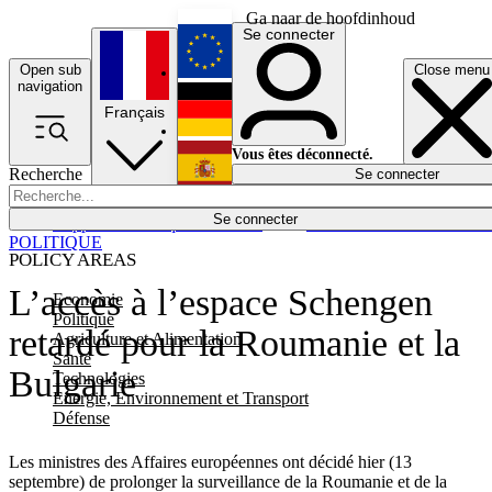
Ga naar de hoofdinhoud
Se connecter
Open sub
Close menu
English
navigation
Français
Deutsch
Vous êtes déconnecté.
Recherche
Se connecter
Español
Lumières éteintes
Se connecter
Rapporteur
Politique
Économie
Newsletters
Evénements
Em
POLITIQUE
POLICY AREAS
L’accès à l’espace Schengen
Economie
Politique
retardé pour la Roumanie et la
Agriculture et Alimentation
Santé
Bulgarie
Technologies
Energie, Environnement et Transport
Défense
Les ministres des Affaires européennes ont décidé hier (13
septembre) de prolonger la surveillance de la Roumanie et de la