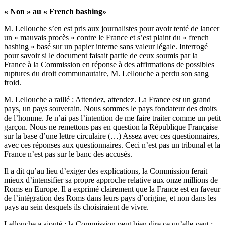
« Non » au « French bashing»
M. Lellouche s’en est pris aux journalistes pour avoir tenté de lancer
un « mauvais procès » contre le France et s’est plaint du « french
bashing » basé sur un papier interne sans valeur légale. Interrogé
pour savoir si le document faisait partie de ceux soumis par la
France à la Commission en réponse à des affirmations de possibles
ruptures du droit communautaire, M. Lellouche a perdu son sang
froid.
M. Lellouche a raillé : Attendez, attendez. La France est un grand
pays, un pays souverain. Nous sommes le pays fondateur des droits
de l’homme. Je n’ai pas l’intention de me faire traiter comme un petit
garçon. Nous ne remettons pas en question la République Française
sur la base d’une lettre circulaire (…) Assez avec ces questionnaires,
avec ces réponses aux questionnaires. Ceci n’est pas un tribunal et la
France n’est pas sur le banc des accusés.
Il a dit qu’au lieu d’exiger des explications, la Commission ferait
mieux d’intensifier sa propre approche relative aux onze millions de
Roms en Europe. Il a exprimé clairement que la France est en faveur
de l’intégration des Roms dans leurs pays d’origine, et non dans les
pays au sein desquels ils choisiraient de vivre.
Lellouche a ajouté : la Commission peut bien dire ce qu’elle veut ;