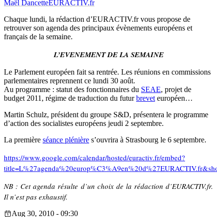
Maël Dancette
EURACTIV.fr
Chaque lundi, la rédaction d’EURACTIV.fr vous propose de
retrouver son agenda des principaux évènements européens et
français de la semaine.
L’EVENEMENT DE LA SEMAINE
Le Parlement européen fait sa rentrée. Les réunions en commissions
parlementaires reprennent ce lundi 30 août.
Au programme : statut des fonctionnaires du
SEAE
, projet de
budget 2011, régime de traduction du futur
brevet
européen…
Martin Schulz, président du groupe S&D, présentera le programme
d’action des socialistes européens jeudi 2 septembre.
La première
séance plénière
s’ouvrira à Strasbourg le 6 septembre.
https://www.google.com/calendar/hosted/euractiv.fr/embed?
title=L%27agenda%20europ%C3%A9en%20d%27EURACTIV.fr&showTz=
NB : Cet agenda résulte d’un choix de la rédaction d’EURACTIV.fr.
Il n’est pas exhaustif.
Aug 30, 2010 - 09:30