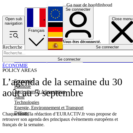
Ga naar de hoofdinhoud
Se connecter
Open sub
Close menu
English
navigation
Français
Deutsch
Vous êtes déconnecté.
Recherche
Se connecter
Español
Lumières éteintes
Se connecter
Rapporteur
Politique
Économie
Newsletters
Evénements
Em
ÉCONOMIE
POLICY AREAS
L’agenda de la semaine du 30
Economie
Politique
août au 5 septembre
Agriculture et Alimentation
Santé
Technologies
Energie, Environnement et Transport
Défense
Chaque lundi, la rédaction d’EURACTIV.fr vous propose de
retrouver son agenda des principaux évènements européens et
français de la semaine.