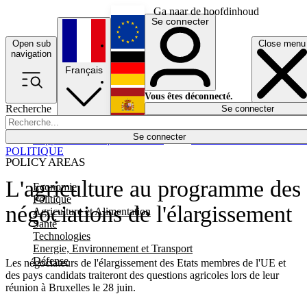
Ga naar de hoofdinhoud
Se connecter
Open sub
Close menu
English
navigation
Français
Deutsch
Vous êtes déconnecté.
Recherche
Se connecter
Español
Lumières éteintes
Se connecter
Rapporteur
Politique
Économie
Newsletters
Evénements
Em
POLITIQUE
POLICY AREAS
L'agriculture au programme des
Economie
Politique
négociations de l'élargissement
Agriculture et Alimentation
Santé
Technologies
Energie, Environnement et Transport
Défense
Les négociateurs de l'élargissement des Etats membres de l'UE et
des pays candidats traiteront des questions agricoles lors de leur
réunion à Bruxelles le 28 juin.