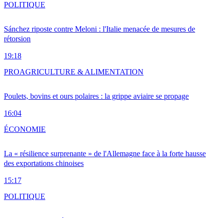
POLITIQUE
Sánchez riposte contre Meloni : l'Italie menacée de mesures de
rétorsion
19:18
PRO
AGRICULTURE & ALIMENTATION
Poulets, bovins et ours polaires : la grippe aviaire se propage
16:04
ÉCONOMIE
La « résilience surprenante » de l'Allemagne face à la forte hausse
des exportations chinoises
15:17
POLITIQUE