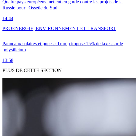
Quatre pays européens mettent en garde contre les projets de la
Russie pour l'Ossétie du Sud
14:44
PRO
ENERGIE, ENVIRONNEMENT ET TRANSPORT
Panneaux solaires et puces : Trump impose 15% de taxes sur le
polysilicium
13:58
PLUS DE CETTE SECTION