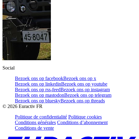
Social
Bezoek ons op facebook
Bezoek ons op x
Bezoek ons op linkedin
Bezoek ons op youtube
Bezoek ons op rss-feed
Bezoek ons op instagram
Bezoek ons op mastodon
Bezoek ons op telegram
Bezoek ons op bluesky
Bezoek ons op threads
©
2026
Euractiv FR
Politique de confidentialité
Politique cookies
Conditions générales
Conditions d’abonnement
Conditions de vente