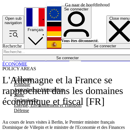
Ga naar de hoofdinhoud
Se connecter
Open sub
Close menu
English
navigation
Français
Deutsch
Vous êtes déconnecté.
Recherche
Se connecter
Español
Lumières éteintes
Se connecter
Rapporteur
Politique
Économie
Newsletters
Evénements
Em
ÉCONOMIE
POLICY AREAS
L'Allemagne et la France se
Economie
Politique
rapprochent dans les domaines
Agriculture et Alimentation
Santé
économique et fiscal [FR]
Technologies
Energie, Environnement et Transport
Défense
Au cours de leurs visites à Berlin, le Premier ministre français
Dominique de Villepin et le ministre de l'Economie et des Finances