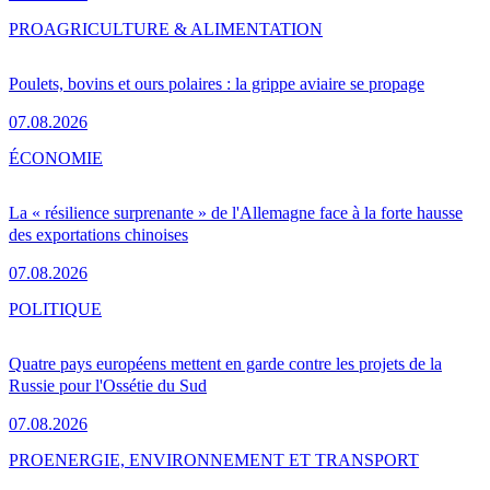
PRO
AGRICULTURE & ALIMENTATION
Poulets, bovins et ours polaires : la grippe aviaire se propage
07.08.2026
ÉCONOMIE
La « résilience surprenante » de l'Allemagne face à la forte hausse
des exportations chinoises
07.08.2026
POLITIQUE
Quatre pays européens mettent en garde contre les projets de la
Russie pour l'Ossétie du Sud
07.08.2026
PRO
ENERGIE, ENVIRONNEMENT ET TRANSPORT