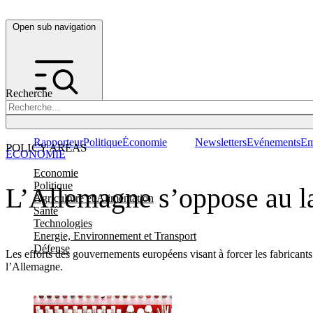
Open sub navigation
Recherche
Rapporteur
Politique
Économie
Newsletters
Evénements
Em
POLICY AREAS
ÉCONOMIE
Economie
Politique
L’Allemagne s’oppose au la
Agriculture et Alimentation
Santé
Technologies
Energie, Environnement et Transport
Défense
Les efforts des gouvernements européens visant à forcer les fabricants
l’Allemagne.