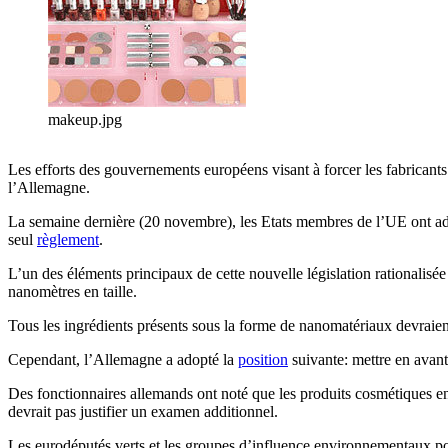
makeup.jpg
Les efforts des gouvernements européens visant à forcer les fabricants
l’Allemagne.
La semaine dernière (20 novembre), les Etats membres de l’UE ont adop
seul
règlement
.
L’un des éléments principaux de cette nouvelle législation rationalis
nanomètres en taille.
Tous les ingrédients présents sous la forme de nanomatériaux devraient 
Cependant, l’Allemagne a adopté la
position
suivante: mettre en avant
Des fonctionnaires allemands ont noté que les produits cosmétiques en 
devrait pas justifier un examen additionnel.
Les eurodéputés verts et les groupes d’influence environnementaux po