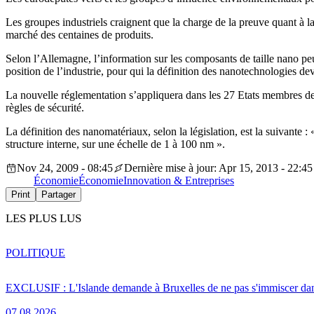
Les groupes industriels craignent que la charge de la preuve quant à l
marché des centaines de produits.
Selon l’Allemagne, l’information sur les composants de taille nano peu
position de l’industrie, pour qui la définition des nanotechnologies devr
La nouvelle réglementation s’appliquera dans les 27 Etats membres de 
règles de sécurité.
La définition des nanomatériaux, selon la législation, est la suivante :
structure interne, sur une échelle de 1 à 100 nm ».
Nov 24, 2009 - 08:45
Dernière mise à jour: Apr 15, 2013 - 22:45
Économie
Économie
Innovation & Entreprises
Print
Partager
LES PLUS LUS
POLITIQUE
EXCLUSIF : L'Islande demande à Bruxelles de ne pas s'immiscer dan
07.08.2026