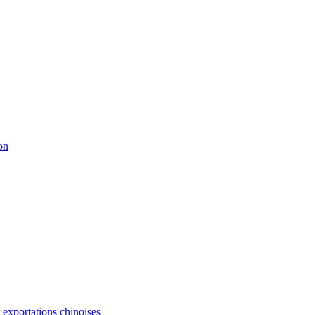
on
s exportations chinoises