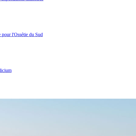
e pour l'Ossétie du Sud
licium