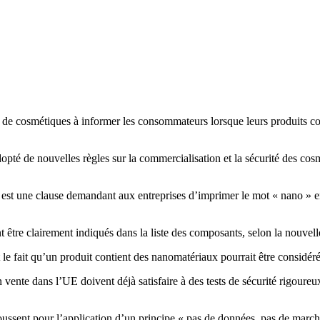
 de cosmétiques à informer les consommateurs lorsque leurs produits con
té de nouvelles règles sur la commercialisation et la sécurité des cosm
ée est une clause demandant aux entreprises d’imprimer le mot « nano » 
être clairement indiqués dans la liste des composants, selon la nouvelle
 le fait qu’un produit contient des nanomatériaux pourrait être consid
vente dans l’UE doivent déjà satisfaire à des tests de sécurité rigoureux
ussent pour l’application d’un principe « pas de données, pas de march