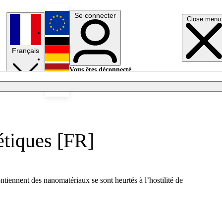
Se connecter
Close menu
English
Français
Deutsch
Vous êtes déconnecté.
Se connecter
Español
Lumières éteintes
étiques [FR]
tiennent des nanomatériaux se sont heurtés à l’hostilité de