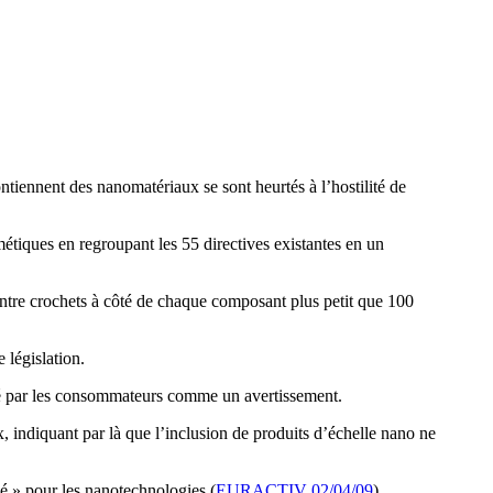
tiennent des nanomatériaux se sont heurtés à l’hostilité de
étiques en regroupant les 55 directives existantes en un
entre crochets à côté de chaque composant plus petit que 100
 législation.
éré par les consommateurs comme un avertissement.
, indiquant par là que l’inclusion de produits d’échelle nano ne
é » pour les nanotechnologies (
EURACTIV 02/04/09
).