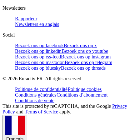
Newsletters
Rapporteur
Newsletters en anglais
Social
Bezoek ons op facebook
Bezoek ons op x
Bezoek ons op linkedin
Bezoek ons op youtube
Bezoek ons op rss-feed
Bezoek ons op instagram
Bezoek ons op mastodon
Bezoek ons op telegram
Bezoek ons op bluesky
Bezoek ons op threads
©
2026
Euractiv FR. All rights reserved.
Politique de confidentialité
Politique cookies
Conditions générales
Conditions d’abonnement
Conditions de vente
This site is protected by reCAPTCHA, and the Google
Privacy
Policy
and
Terms of Service
apply.
Français