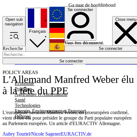
Ga naar de hoofdinhoud
Se connecter
Open sub
Close menu
English
navigation
Français
Deutsch
Vous êtes déconnecté.
Recherche
Se connecter
Español
Lumières éteintes
Se connecter
Rapporteur
Politique
Économie
Newsletters
Evénements
Em
POLICY AREAS
L'Allemand Manfred Weber élu
Economie
à la tête du PPE
Politique
Agriculture et Alimentation
Santé
Technologies
Energie, Environnement et Transport
L'eurodéputé bavarois Manfred Weber, un proeuropéen confirmé,
Défense
vient d’être élu pour présider le groupe du Parti populaire européen
au Parlement européen. Un article d'EURACTIV Allemagne.
Aubry Touriel
/
Nicole Sagener
EURACTIV.de