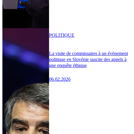
POLITIQUE
La visite de commissaires à un évènement
politique en Slovénie suscite des appels à
une enquête éthique
06.02.2026