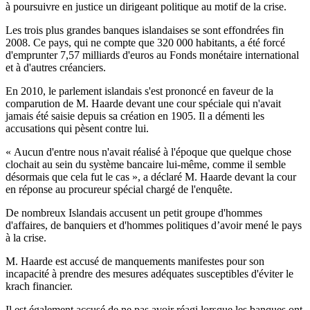
à poursuivre en justice un dirigeant politique au motif de la crise.
Les trois plus grandes banques islandaises se sont effondrées fin
2008. Ce pays, qui ne compte que 320 000 habitants, a été forcé
d'emprunter 7,57 milliards d'euros au Fonds monétaire international
et à d'autres créanciers.
En 2010, le parlement islandais s'est prononcé en faveur de la
comparution de M. Haarde devant une cour spéciale qui n'avait
jamais été saisie depuis sa création en 1905. Il a démenti les
accusations qui pèsent contre lui.
« Aucun d'entre nous n'avait réalisé à l'époque que quelque chose
clochait au sein du système bancaire lui-même, comme il semble
désormais que cela fut le cas », a déclaré M. Haarde devant la cour
en réponse au procureur spécial chargé de l'enquête.
De nombreux Islandais accusent un petit groupe d'hommes
d'affaires, de banquiers et d'hommes politiques d’avoir mené le pays
à la crise.
M. Haarde est accusé de manquements manifestes pour son
incapacité à prendre des mesures adéquates susceptibles d'éviter le
krach financier.
Il est également accusé de ne pas avoir réagi lorsque les banques ont