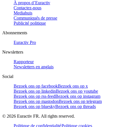
À propos d’Euractiv
Contactez-nous
Mediahuis
Communiqués de presse
Publicité politique
Abonnements
Euractiv Pro
Newsletters
Rapporteur
Newsletters en anglais
Social
Bezoek ons op facebook
Bezoek ons op x
Bezoek ons op linkedin
Bezoek ons op youtube
Bezoek ons op rss-feed
Bezoek ons op instagram
Bezoek ons op mastodon
Bezoek ons op telegram
Bezoek ons op bluesky
Bezoek ons op threads
©
2026
Euractiv FR. All rights reserved.
Politique de confidentialité
Politique cookies