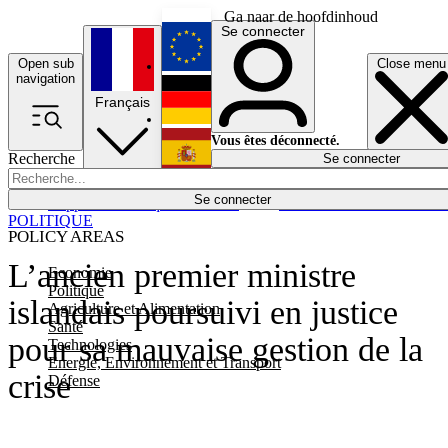
Ga naar de hoofdinhoud
Se connecter
Open sub
Close menu
English
navigation
Français
Deutsch
Vous êtes déconnecté.
Recherche
Se connecter
Español
Lumières éteintes
Se connecter
Rapporteur
Politique
Économie
Newsletters
Evénements
Em
POLITIQUE
POLICY AREAS
L’ancien premier ministre
Economie
Politique
islandais poursuivi en justice
Agriculture et Alimentation
Santé
pour sa mauvaise gestion de la
Technologies
Energie, Environnement et Transport
crise
Défense