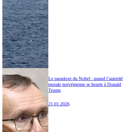
Le paradoxe du Nobel : quand l’autorité
morale norvégienne se heurte à Donald
Trump
21.01.2026