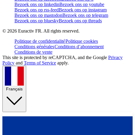
Bezoek ons op linkedin
Bezoek ons op youtube
Bezoek ons op rss-feed
Bezoek ons op instagram
Bezoek ons op mastodon
Bezoek ons op telegram
Bezoek ons op bluesky
Bezoek ons op threads
©
2026
Euractiv FR. All rights reserved.
Politique de confidentialité
Politique cookies
Conditions générales
Conditions d’abonnement
Conditions de vente
This site is protected by reCAPTCHA, and the Google
Privacy
Policy
and
Terms of Service
apply.
Français