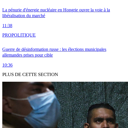
La pénurie d'énergie nucléaire en Hongrie ouvre la voie à la
libéralisation du marché
11:38
PRO
POLITIQUE
Guerre de désinformation russe : les élections municipales
allemandes prises pour cible
10:36
PLUS DE CETTE SECTION