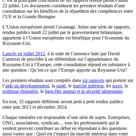
C’est la principale conclusion de six rapports rendus publics lundi
22 juillet. Les documents constituent les premiers résultats d’une
consultation sur les bénéfices de la répartition des compétences entre
l’UE et la Grande-Bretagne.
L’Union européenne prend l’avantage. Selon une série de rapports,
rendus publics lundi 22 juillet par le gouvernement britannique,
appartenir à l’Union européenne est bénéfique pour l’économie du
Royaume-Uni.
Lancée en juillet 2012
, à la suite de l’annonce faite par David
Cameron de procéder à un référendum sur l’appartenance du
Royaume-Uni à l’Europe, cette consultation répond en substance à
une question : Qu’est-ce que l’Europe apporte au Royaume-Uni?
Les premiers résultats sont compilés dans
six rapports
qui portent sur
l’
aide au développement
, la
santé
, le
marché intérieur
, les
taxes
, la
politique étrangère
, le
bien-être animal et la sécurité alimentaire
.
En tout, 32 rapports différents seront petit à petit rendus publics
entre juin 2013 et décembre 2014.
Chaque ministère est responsable d’une série de sujets. Entreprises,
ONG, associations, syndicats… tous les professionnels qui le
veulent peuvent contribuer au débat en répondant à des questions
aussi vastes que : Quel est l’impact du marché intérieur dans votre