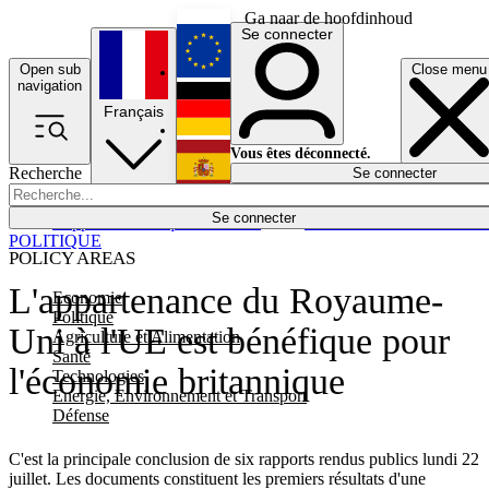
Ga naar de hoofdinhoud
Se connecter
Open sub
Close menu
English
navigation
Français
Deutsch
Vous êtes déconnecté.
Recherche
Se connecter
Español
Lumières éteintes
Se connecter
Rapporteur
Politique
Économie
Newsletters
Evénements
Em
POLITIQUE
POLICY AREAS
L'appartenance du Royaume-
Economie
Politique
Uni à l'UE est bénéfique pour
Agriculture et Alimentation
Santé
l'économie britannique
Technologies
Energie, Environnement et Transport
Défense
C'est la principale conclusion de six rapports rendus publics lundi 22
juillet. Les documents constituent les premiers résultats d'une