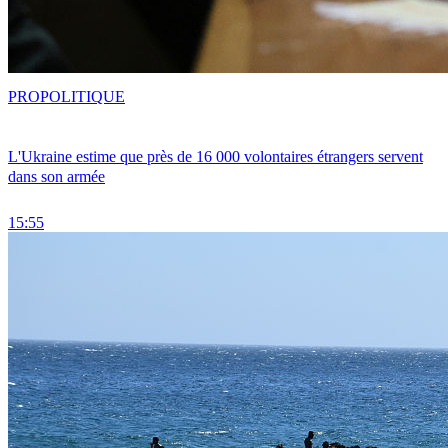
PRO
POLITIQUE
L'Ukraine estime que près de 16 000 volontaires étrangers servent
dans son armée
15:55